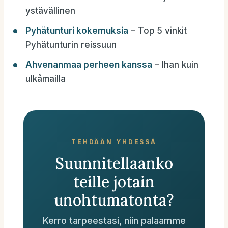
ystävällinen
Pyhätunturi kokemuksia
– Top 5 vinkit
Pyhätunturin reissuun
Ahvenanmaa per
heen kanssa
– Ihan kuin
ulkåmailla
TEHDÄÄN YHDESSÄ
Suunnitellaanko
teille jotain
unohtumatonta?
Kerro tarpeestasi, niin palaamme