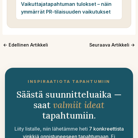
Vaikuttajatapahtuman tulokset – näin
ymmärrät PR-tilaisuuden vaikutukset
←
Edellinen Artikkeli
Seuraava Artikkeli
→
INSPIRAATIOTA TAPAHTUMIIN
Säästä suunnitteluaika —
saat
valmiit ideat
tapahtumiin.
Liity listalle, niin lähetämme heti
7 konkreettista
vinkkiä onnistuneeseen tapahtumaan
. Ei