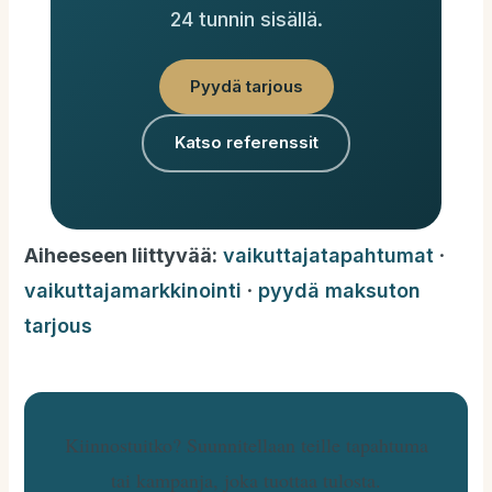
24 tunnin sisällä.
Pyydä tarjous
Katso referenssit
Aiheeseen liittyvää:
vaikuttajatapahtumat
·
vaikuttajamarkkinointi
·
pyydä maksuton
tarjous
Kiinnostuitko? Suunnitellaan teille tapahtuma
tai kampanja, joka tuottaa tulosta.