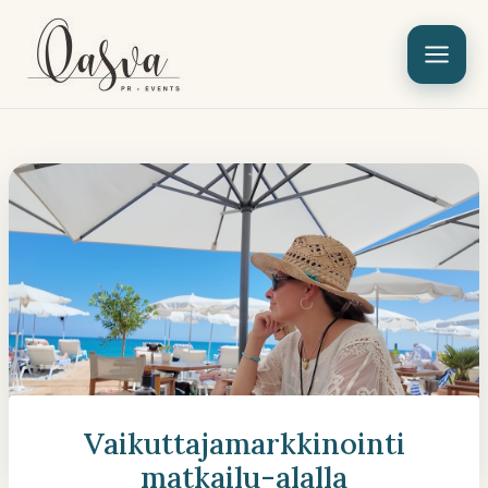
Siirry
sisältöön
Vaikuttajamarkkinointi
matkailu-alalla