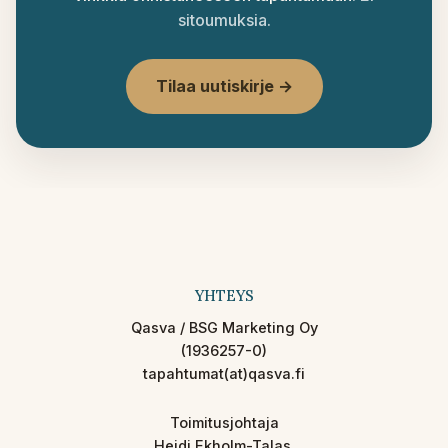
sitoumuksia.
Tilaa uutiskirje →
YHTEYS
Qasva / BSG Marketing Oy
(1936257-0)
tapahtumat(at)qasva.fi
Toimitusjohtaja
Heidi Ekholm-Talas