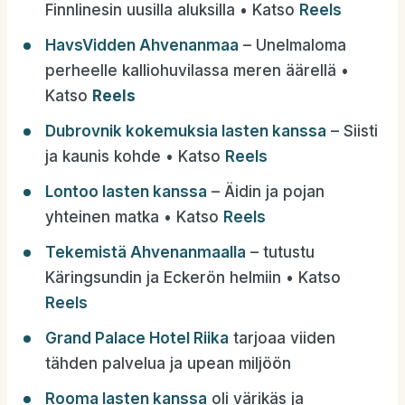
Finnlinesin uusilla aluksilla • Katso
Reels
HavsVidden Ahvenanmaa
– Unelmaloma
perheelle kalliohuvilassa meren äärellä •
Katso
Reels
Dubrovnik kokemuksia lasten kanssa
– Siisti
ja kaunis kohde • Katso
Reels
Lontoo lasten kanssa
– Äidin ja pojan
yhteinen matka • Katso
Reels
Tekemistä Ahvenanmaalla
– tutustu
Käringsundin ja Eckerön helmiin • Katso
Reels
Grand Palace Hotel Riika
tarjoaa viiden
tähden palvelua ja upean miljöön
Rooma lasten kan
ssa
oli värikäs ja