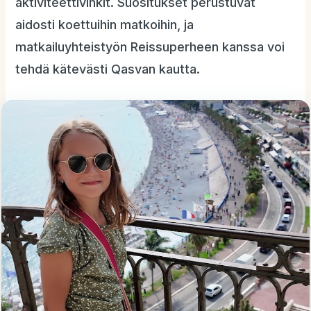
aktiviteettivinkit. Suositukset perustuvat
aidosti koettuihin matkoihin, ja
matkailuyhteistyön Reissuperheen kanssa voi
tehdä kätevästi Qasvan kautta.