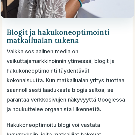
Blogit ja hakukoneoptimointi
matkailualan tukena
Vaikka sosiaalinen media on
vaikuttajamarkkinoinnin ytimessä, blogit ja
hakukoneoptimointi täydentävät
kokonaisuutta. Kun matkailualan yritys tuottaa
säännöllisesti laadukasta blogisisältöä, se
parantaa verkkosivujen näkyvyyttä Googlessa
ja houkuttelee orgaanista liikennettä.
Hakukoneoptimoitu blogi voi vastata
kysymyksiin, joita matkailijat hakevat,