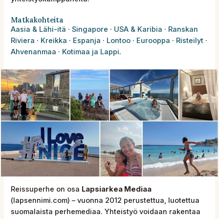
Matkakohteita
Aasia & Lähi-itä
·
Singapore
·
USA & Karibia
·
Ranskan
Riviera
·
Kreikka
·
Espanja
·
Lontoo
·
Eurooppa
·
Risteilyt
·
Ahvenanmaa
·
Kotimaa ja Lappi
.
Reissuperhe on osa
Lapsiarkea Mediaa
(lapsennimi.com) – vuonna 2012 perustettua, luotettua
suomalaista perhemediaa. Yhteistyö voidaan rakentaa