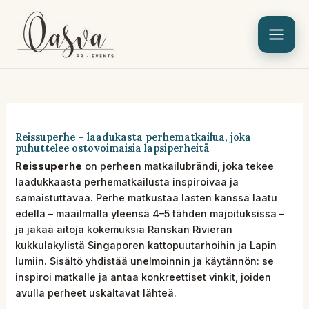
Siirry
sisältöön
Reissuperhe – laadukasta perhematkailua, joka
puhuttelee ostovoimaisia lapsiperheitä
Reissuperhe
on perheen matkailubrändi, joka tekee
laadukkaasta perhematkailusta inspiroivaa ja
samaistuttavaa. Perhe matkustaa lasten kanssa laatu
edellä – maailmalla yleensä 4–5 tähden majoituksissa –
ja jakaa aitoja kokemuksia Ranskan Rivieran
kukkulakylistä Singaporen kattopuutarhoihin ja Lapin
lumiin. Sisältö yhdistää unelmoinnin ja käytännön: se
inspiroi matkalle ja antaa konkreettiset vinkit, joiden
avulla perheet uskaltavat lähteä.