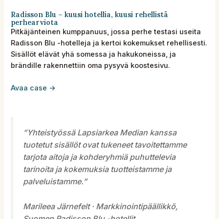
Radisson Blu – kuusi hotellia, kuusi rehellistä
perhearviota
Pitkäjänteinen kumppanuus, jossa perhe testasi useita
Radisson Blu -hotelleja ja kertoi kokemukset rehellisesti.
Sisällöt elävät yhä somessa ja hakukoneissa, ja
brändille rakennettiin oma pysyvä koostesivu.
Avaa case →
”Yhteistyössä Lapsiarkea Median kanssa
tuotetut sisällöt ovat tukeneet tavoitettamme
tarjota aitoja ja kohderyhmiä puhuttelevia
tarinoita ja kokemuksia tuotteistamme ja
palveluistamme.”
Marileea Järnefelt · Markkinointipäällikkö,
Suomen Radisson Blu -hotellit