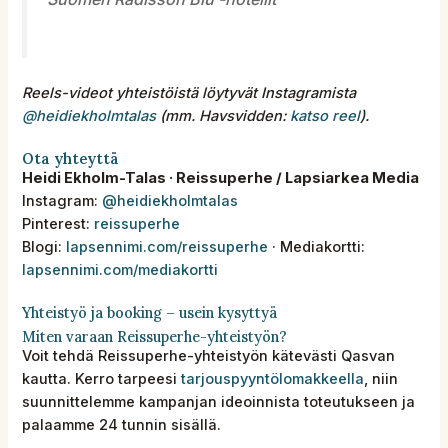
Reels-videot yhteistöistä löytyvät Instagramista
@heidiekholmtalas
(mm. Havsvidden:
katso reel
).
Ota yhteyttä
Heidi Ekholm-Talas · Reissuperhe / Lapsiarkea Media
Instagram:
@heidiekholmtalas
Pinterest:
reissuperhe
Blogi:
lapsennimi.com/reissuperhe
· Mediakortti:
lapsennimi.com/mediakortti
Yhteistyö ja booking – usein kysyttyä
Miten varaan Reissuperhe-yhteistyön?
Voit tehdä Reissuperhe-yhteistyön kätevästi Qasvan
kautta. Kerro tarpeesi
tarjouspyyntölomakkeella
, niin
suunnittelemme kampanjan ideoinnista toteutukseen ja
palaamme 24 tunnin sisällä.