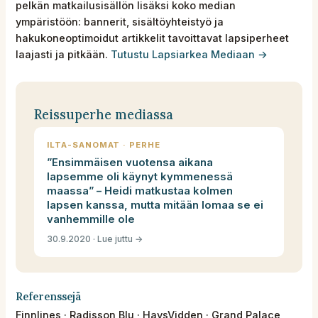
pelkän matkailusisällön lisäksi koko median
ympäristöön: bannerit, sisältöyhteistyö ja
hakukoneoptimoidut artikkelit tavoittavat lapsiperheet
laajasti ja pitkään.
Tutustu Lapsiarkea Mediaan →
Reissuperhe mediassa
ILTA-SANOMAT · PERHE
”Ensimmäisen vuotensa aikana
lapsemme oli käynyt kymmenessä
maassa” – Heidi matkustaa kolmen
lapsen kanssa, mutta mitään lomaa se ei
vanhemmille ole
30.9.2020 · Lue juttu →
Referenssejä
Finnlines · Radisson Blu · HavsVidden · Grand Palace