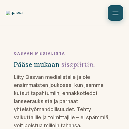
Siirry
sisältöön
QASVAN MEDIALISTA
Pääse mukaan
sisäpiiriin.
Liity Qasvan medialistalle ja ole
ensimmäisten joukossa, kun jaamme
kutsut tapahtumiin, ennakkotiedot
lanseerauksista ja parhaat
yhteistyömahdollisuudet. Tehty
vaikuttajille ja toimittajille – ei spämmiä,
voit poistua milloin tahansa.