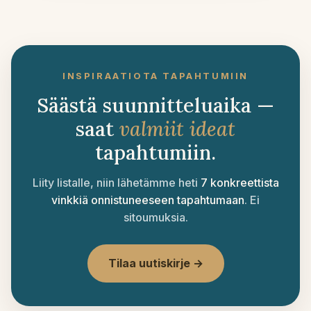
INSPIRAATIOTA TAPAHTUMIIN
Säästä suunnitteluaika —
saat
valmiit ideat
tapahtumiin.
Liity listalle, niin lähetämme heti
7 konkreettista
vinkkiä onnistuneeseen tapahtumaan
. Ei
sitoumuksia.
Tilaa uutiskirje →