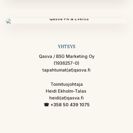
YHTEYS
Qasva / BSG Marketing Oy
(1936257-0)
tapahtumat(at)qasva.fi
Toimitusjohtaja
Heidi Ekholm-Talas
heidi(at)qasva.fi
☎︎ +358 50 439 1075