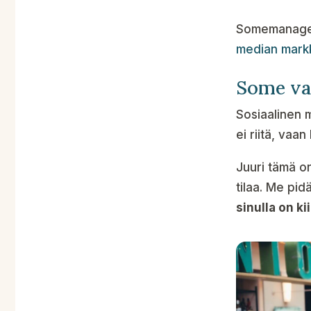
Somemanager
median markk
Some va
Sosiaalinen m
ei riitä, vaa
Juuri tämä on
tilaa. Me pid
sinulla on ki