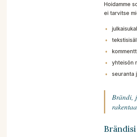
Hoidamme som
ei tarvitse mi
julkaisuka
tekstisisä
kommentte
yhteisön r
seuranta j
Brändi, j
rakentaa
Brändisi