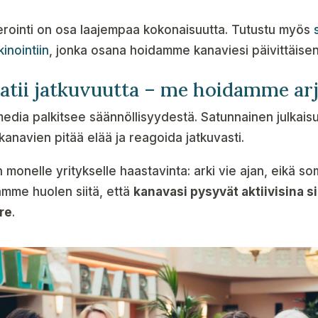
ointi on osa laajempaa kokonaisuutta. Tutustu myös
inointiin
, jonka osana hoidamme kanaviesi päivittäisen
atii jatkuvuutta – me hoidamme ar
edia palkitsee säännöllisyydestä. Satunnainen julkaisu s
n kanavien pitää elää ja reagoida jatkuvasti.
 monelle yritykselle haastavinta: arki vie ajan, eikä so
ämme huolen siitä, että
kanavasi pysyvät aktiivisina si
ire
.