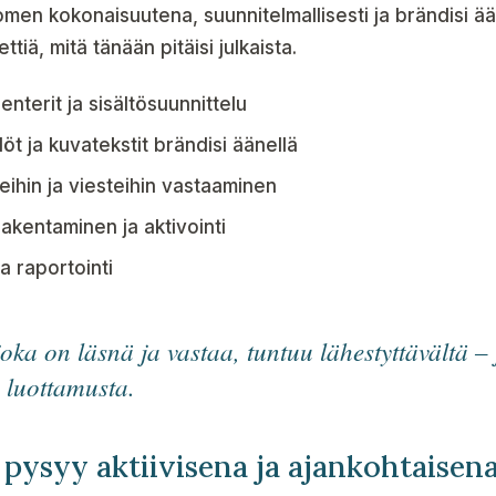
en kokonaisuutena, suunnitelmallisesti ja brändisi ää
ettiä, mitä tänään pitäisi julkaista.
lenterit ja sisältösuunnittelu
llöt ja kuvatekstit brändisi äänellä
ihin ja viesteihin vastaaminen
akentaminen ja aktivointi
a raportointi
oka on läsnä ja vastaa, tuntuu lähestyttävältä – 
 luottamusta.
 pysyy aktiivisena ja ajankohtaisen