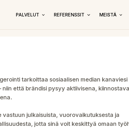
PALVELUT
REFERENSSIT
MEISTÄ
ointi tarkoittaa sosiaalisen median kanaviesi 
 niin että brändisi pysyy aktiivisena, kiinnostav
sena.
vastuun julkaisuista, vuorovaikutuksesta ja
llisuudesta, jotta sinä voit keskittyä omaan työh