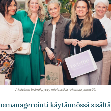
Aktiivinen brändi pysyy mielessä ja rakentaa yhteisöä.
memanagerointi käytännössä sisältä