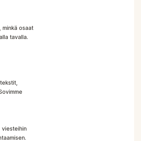
n, minkä osaat
lla tavalla.
tekstit,
. Sovimme
 viesteihin
ohtaamisen.