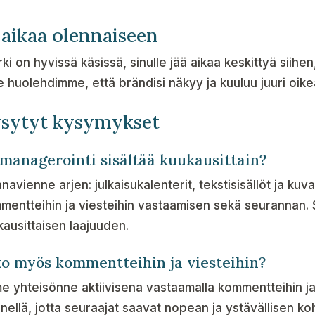
aikaa olennaiseen
i on hyvissä käsissä, sinulle jää aikaa keskittyä siihe
 huolehdimme, että brändisi näkyy ja kuuluu juuri oikea
ysytyt kysymykset
managerointi sisältää kuukausittain?
vienne arjen: julkaisukalenterit, tekstisisällöt ja kuva
ommentteihin ja viesteihin vastaamisen sekä seurannan
ausittaisen laajuuden.
o myös kommentteihin ja viesteihin?
me yhteisönne aktiivisena vastaamalla kommentteihin ja
ellä, jotta seuraajat saavat nopean ja ystävällisen k