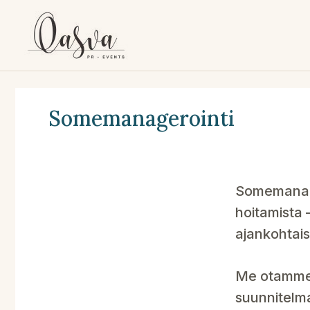
Siirry
sisältöön
Somemanagerointi
Somemanager
hoitamista –
ajankohtai
Me otamme 
suunnitelma