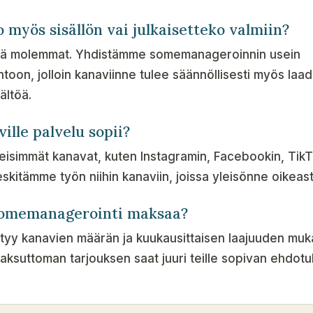
 myös sisällön vai julkaisetteko valmiin?
ä molemmat. Yhdistämme somemanageroinnin usein
ntoon, jolloin kanaviinne tulee säännöllisesti myös laa
ältöä.
ille palvelu sopii?
isimmät kanavat, kuten Instagramin, Facebookin, TikT
eskitämme työn niihin kanaviin, joissa yleisönne oikeast
somemanagerointi maksaa?
tyy kanavien määrän ja kuukausittaisen laajuuden muk
aksuttoman tarjouksen saat juuri teille sopivan ehdotu