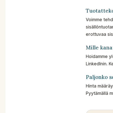
Tuotatteko
Voimme tehd
sisällöntuota
erottuvaa sis
Mille kanav
Hoidamme yle
LinkedInin. K
Paljonko 
Hinta määräy
Pyytämällä m