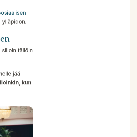
sosiaalisen
 ylläpidon.
jen
illoin tällöin
melle jää
lloinkin, kun