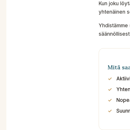
Kun joku löyt
yhtenäinen so
Yhdistämme 
säännöllisest
Mitä sa
Aktii
Yhten
Nopea
Suunn