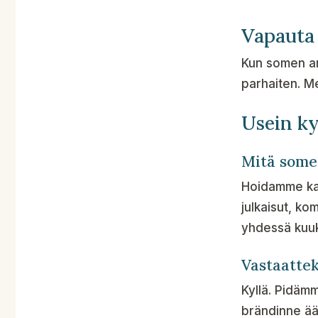
Vapauta 
Kun somen ark
parhaiten. Me
Usein k
Mitä some
Hoidamme kana
julkaisut, k
yhdessä kuuk
Vastaattek
Kyllä. Pidäm
brändinne ään