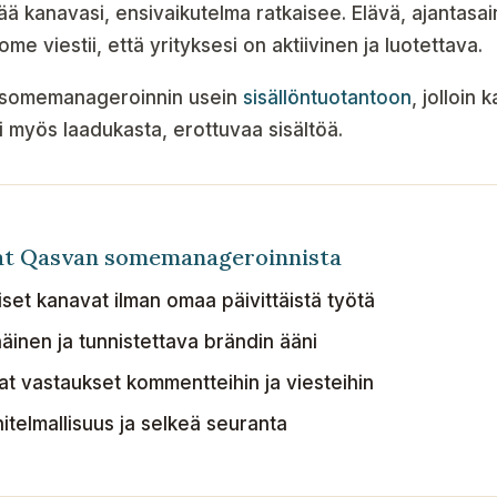
ää kanavasi, ensivaikutelma ratkaisee. Elävä, ajantasai
me viestii, että yrityksesi on aktiivinen ja luotettava.
somemanageroinnin usein
sisällöntuotantoon
, jolloin 
i myös laadukasta, erottuvaa sisältöä.
at Qasvan somemanageroinnista
viset kanavat ilman omaa päivittäistä työtä
äinen ja tunnistettava brändin ääni
t vastaukset kommentteihin ja viesteihin
itelmallisuus ja selkeä seuranta