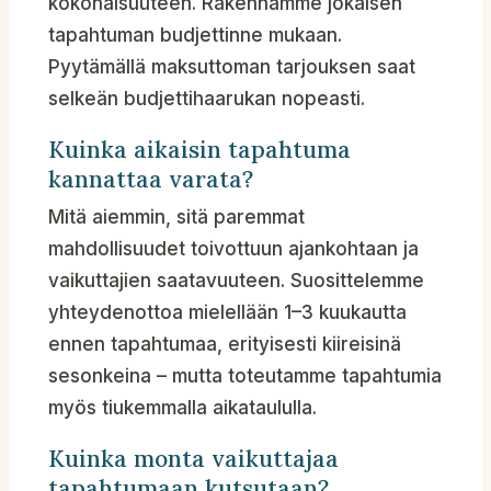
kokonaisuuteen. Rakennamme jokaisen
tapahtuman budjettinne mukaan.
Pyytämällä maksuttoman tarjouksen saat
selkeän budjettihaarukan nopeasti.
Kuinka aikaisin tapahtuma
kannattaa varata?
Mitä aiemmin, sitä paremmat
mahdollisuudet toivottuun ajankohtaan ja
vaikuttajien saatavuuteen. Suosittelemme
yhteydenottoa mielellään 1–3 kuukautta
ennen tapahtumaa, erityisesti kiireisinä
sesonkeina – mutta toteutamme tapahtumia
myös tiukemmalla aikataululla.
Kuinka monta vaikuttajaa
tapahtumaan kutsutaan?