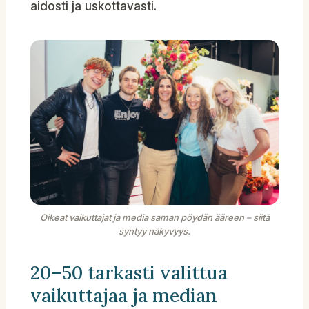
aidosti ja uskottavasti.
Oikeat vaikuttajat ja media saman pöydän ääreen – siitä
syntyy näkyvyys.
20–50 tarkasti valittua
vaikuttajaa ja median