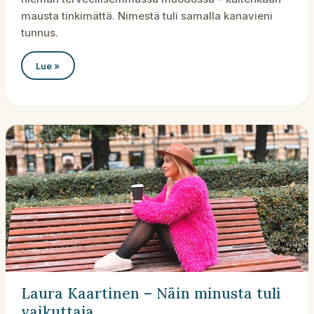
mausta tinkimättä. Nimestä tuli samalla kanavieni
tunnus.
Dick
Lue »
Lindertz
–
Näin
minusta
tuli
vaikuttaja
Laura Kaartinen – Näin minusta tuli
vaikuttaja