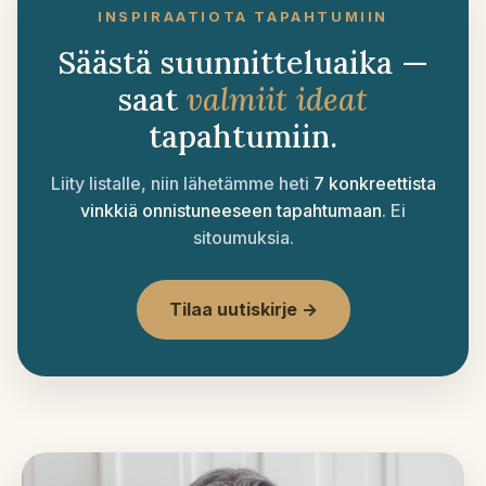
INSPIRAATIOTA TAPAHTUMIIN
Säästä suunnitteluaika —
saat
valmiit ideat
tapahtumiin.
Liity listalle, niin lähetämme heti
7 konkreettista
vinkkiä onnistuneeseen tapahtumaan
. Ei
sitoumuksia.
Tilaa uutiskirje →