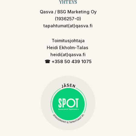
YHTEYS
Qasva / BSG Marketing Oy
(1936257-0)
tapahtumat(at)qasva.fi
Toimitusjohtaja
Heidi Ekholm-Talas
heidi(at)qasva.fi
☎︎ +358 50 439 1075