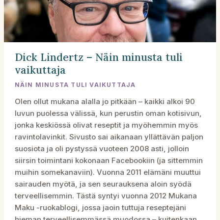
Dick Lindertz – Näin minusta tuli
vaikuttaja
NÄIN MINUSTA TULI VAIKUTTAJA
Olen ollut mukana alalla jo pitkään – kaikki alkoi 90
luvun puolessa välissä, kun perustin oman kotisivun,
jonka keskiössä olivat reseptit ja myöhemmin myös
ravintolavinkit. Sivusto sai aikanaan yllättävän paljon
suosiota ja oli pystyssä vuoteen 2008 asti, jolloin
siirsin toimintani kokonaan Facebookiin (ja sittemmin
muihin somekanaviin). Vuonna 2011 elämäni muuttui
sairauden myötä, ja sen seurauksena aloin syödä
terveellisemmin. Tästä syntyi vuonna 2012 Mukana
Maku -ruokablogi, jossa jaoin tuttuja reseptejäni
hieman terveellisemmässä muodossa – kuitenkaan