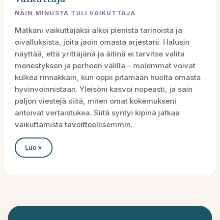
NÄIN MINUSTA TULI VAIKUTTAJA
Matkani vaikuttajaksi alkoi pienistä tarinoista ja
oivalluksista, joita jaoin omasta arjestani. Halusin
näyttää, että yrittäjänä ja äitinä ei tarvitse valita
menestyksen ja perheen välillä – molemmat voivat
kulkea rinnakkain, kun oppii pitämään huolta omasta
hyvinvoinnistaan. Yleisöni kasvoi nopeasti, ja sain
paljon viestejä siitä, miten omat kokemukseni
antoivat vertaistukea. Siitä syntyi kipinä jatkaa
vaikuttamista tavoitteellisemmin.
Laura
Lue »
Kaartinen
–
Näin
minusta
tuli
vaikuttaja