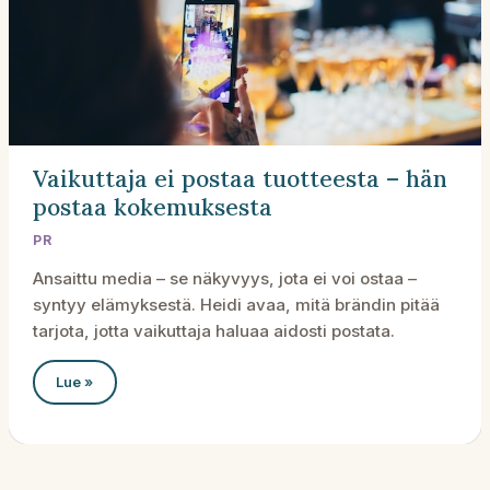
Vaikuttaja ei postaa tuotteesta – hän
postaa kokemuksesta
PR
Ansaittu media – se näkyvyys, jota ei voi ostaa –
syntyy elämyksestä. Heidi avaa, mitä brändin pitää
tarjota, jotta vaikuttaja haluaa aidosti postata.
Vaikuttaja
Lue »
ei
postaa
tuotteesta
–