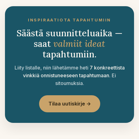
hän
postaa
kokemuksesta
INSPIRAATIOTA TAPAHTUMIIN
Säästä suunnitteluaika —
saat
valmiit ideat
tapahtumiin.
Liity listalle, niin lähetämme heti
7 konkreettista
vinkkiä onnistuneeseen tapahtumaan
. Ei
sitoumuksia.
Tilaa uutiskirje →