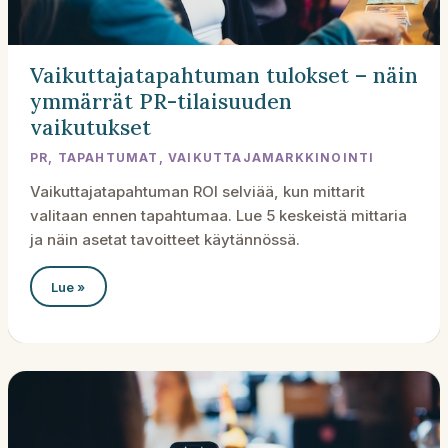
Vaikuttajatapahtuman tulokset – näin
ymmärrät PR-tilaisuuden
vaikutukset
PR
,
TAPAHTUMAT
,
VAIKUTTAJAMARKKINOINTI
Vaikuttajatapahtuman ROI selviää, kun mittarit
valitaan ennen tapahtumaa. Lue 5 keskeistä mittaria
ja näin asetat tavoitteet käytännössä.
Vaikuttajatapahtuman
Lue »
tulokset
–
näin
ymmärrät
PR-
tilaisuuden
vaikutukset