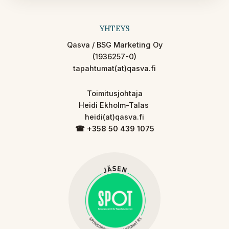
YHTEYS
Qasva / BSG Marketing Oy
(1936257-0)
tapahtumat(at)qasva.fi
Toimitusjohtaja
Heidi Ekholm-Talas
heidi(at)qasva.fi
☎︎ +358 50 439 1075