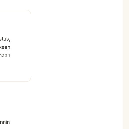
stus,
uksen
rhaan
nnin