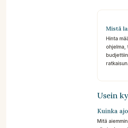
Mistä l
Hinta mää
ohjelma, 
budjettii
ratkaisun
Usein k
Kuinka ajo
Mitä aiemmin