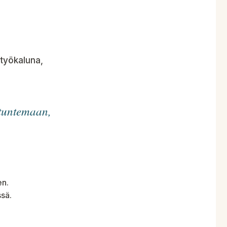
työkaluna,
t tuntemaan,
en.
ssä.