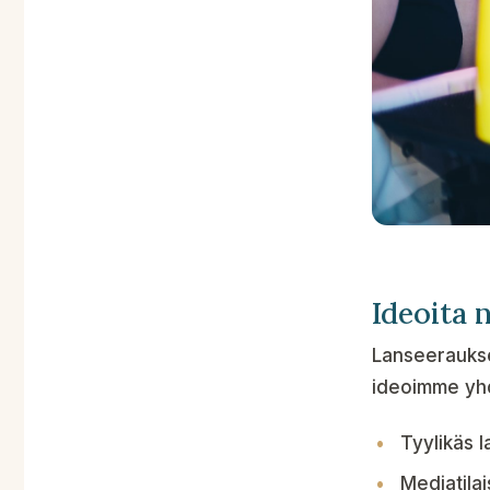
Ideoita 
Lanseeraukse
ideoimme yhd
Tyylikäs 
Mediatila