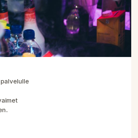
palvelulle
vaimet
en.