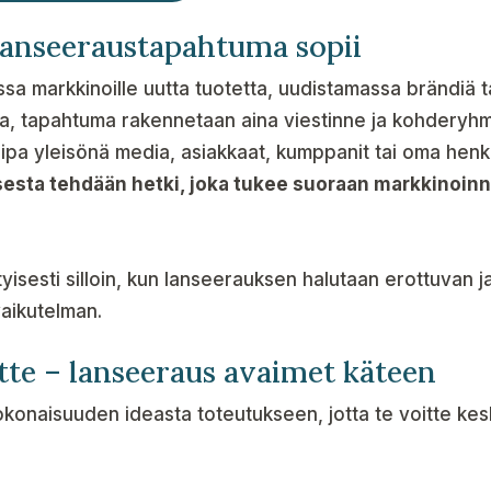
lanseeraustapahtuma sopii
ssa markkinoille uutta tuotetta, uudistamassa brändiä 
ua, tapahtuma rakennetaan aina viestinne ja kohdery
lipa yleisönä media, asiakkaat, kumppanit tai oma henki
esta tehdään hetki, joka tukee suoraan markkinoinn
isesti silloin, kun lanseerauksen halutaan erottuvan j
aikutelman.
tte – lanseeraus avaimet käteen
onaisuuden ideasta toteutukseen, jotta te voitte kesk