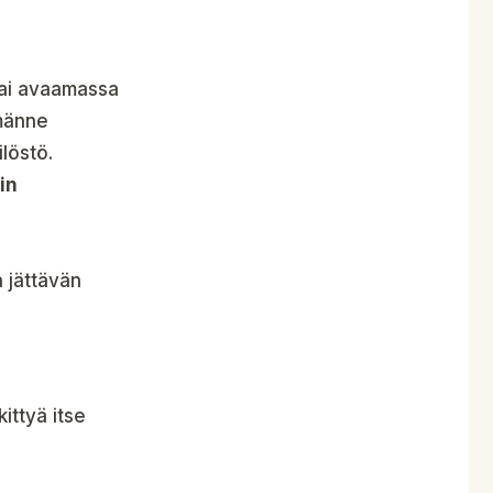
tai avaamassa
hmänne
löstö.
in
a jättävän
ittyä itse