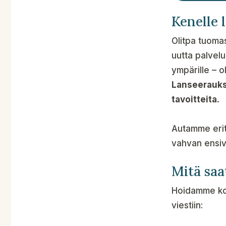
Kenelle 
Olitpa tuoma
uutta palvel
ympärille – o
Lanseerauks
tavoitteita.
Autamme erity
vahvan ensiv
Mitä saa
Hoidamme kok
viestiin: