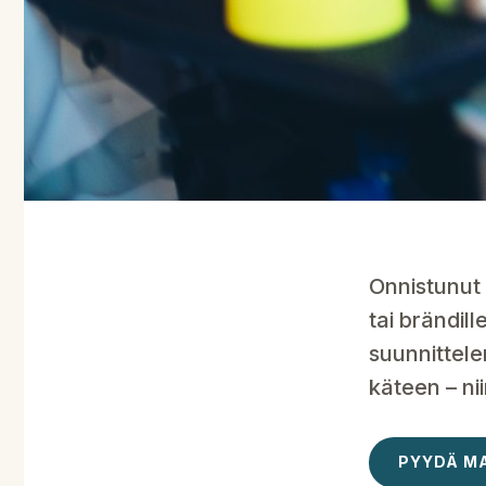
Onnistunut 
tai brändil
suunnittel
käteen – ni
PYYDÄ M