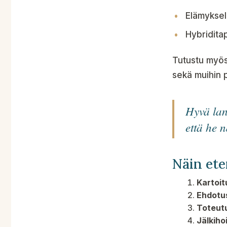
Elämyksel
Hybridita
Tutustu myö
sekä muihin 
Hyvä lan
että he 
Näin et
Kartoit
Ehdotu
Toteut
Jälkiho