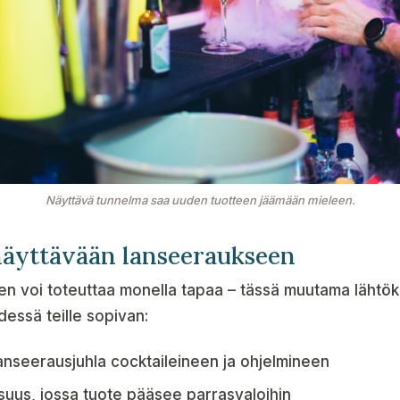
Näyttävä tunnelma saa uuden tuotteen jäämään mieleen.
näyttävään lanseeraukseen
n voi toteuttaa monella tapaa – tässä muutama lähtöko
essä teille sopivan:
lanseerausjuhla cocktaileineen ja ohjelmineen
isuus, jossa tuote pääsee parrasvaloihin