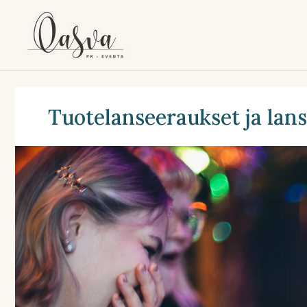
Siirry
sisältöön
Tuotelanseeraukset ja la