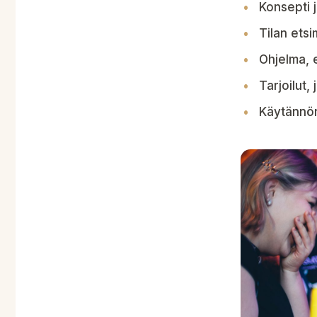
Konsepti j
Tilan etsi
Ohjelma, e
Tarjoilut
Käytännön