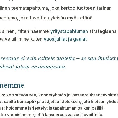
linen teematapahtuma, joka kertoo tuotteen tarinan
pahtuma, joka tavoittaa yleisön myös etänä
s siihen, miten näemme
yritystapahtuman
strategisena 
palveluihimme kuten
vuosijuhlat ja gaalat
.
seeraus ei vain esittele tuotetta – se saa ihmise
näkivät jotain ensimmäisinä.
enemme
us:
kerrot tuotteen, kohderyhmän ja lanseerauksen tavoitte
s:
saatte konsepti- ja budjettiehdotuksen, jota hiotaan yhde
us:
hoidamme järjestelyt ja tapahtuman paikan päällä.
ito:
varmistamme, että lanseeraus vastasi tavoitteita.