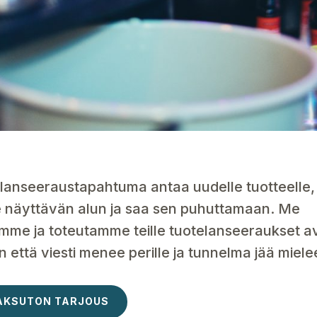
lanseeraustapahtuma antaa uudelle tuotteelle, 
le näyttävän alun ja saa sen puhuttamaan. Me
emme ja toteutamme teille tuotelanseeraukset a
in että viesti menee perille ja tunnelma jää miele
AKSUTON TARJOUS