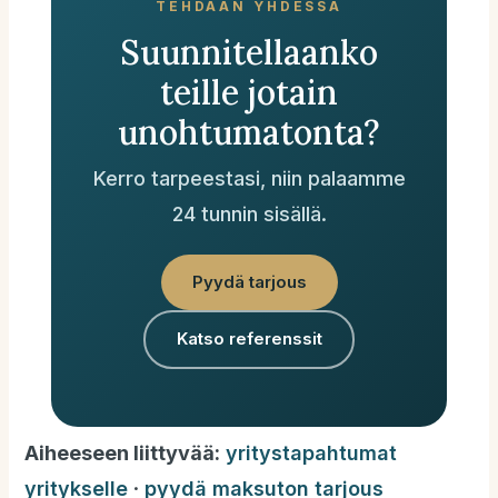
TEHDÄÄN YHDESSÄ
Suunnitellaanko
teille jotain
unohtumatonta?
Kerro tarpeestasi, niin palaamme
24 tunnin sisällä.
Pyydä tarjous
Katso referenssit
Aiheeseen liittyvää:
yritystapahtumat
yritykselle
·
pyydä maksuton tarjous