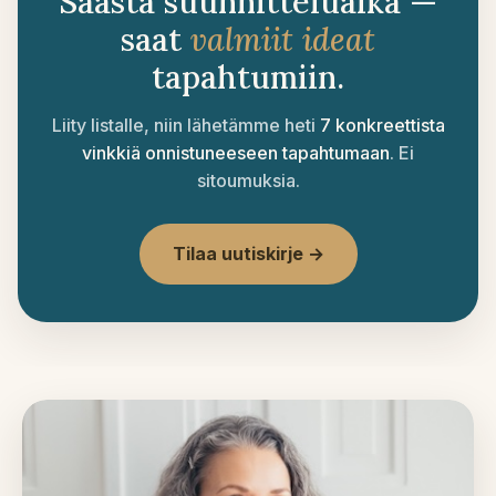
Säästä suunnitteluaika —
saat
valmiit ideat
tapahtumiin.
Liity listalle, niin lähetämme heti
7 konkreettista
vinkkiä onnistuneeseen tapahtumaan
. Ei
sitoumuksia.
Tilaa uutiskirje →