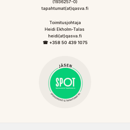
(1936257-0)
tapahtumat(at)qasva.fi
Toimitusjohtaja
Heidi Ekholm-Talas
heidi(at)qasva.fi
☎︎ +358 50 439 1075