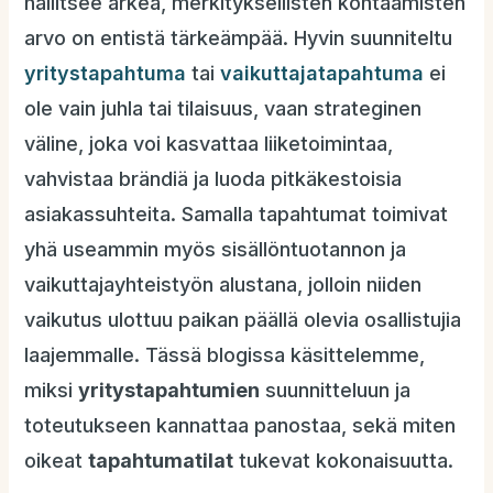
hallitsee arkea, merkityksellisten kohtaamisten
arvo on entistä tärkeämpää. Hyvin suunniteltu
yritystapahtuma
tai
vaikuttajatapahtuma
ei
ole vain juhla tai tilaisuus, vaan strateginen
väline, joka voi kasvattaa liiketoimintaa,
vahvistaa brändiä ja luoda pitkäkestoisia
asiakassuhteita. Samalla tapahtumat toimivat
yhä useammin myös sisällöntuotannon ja
vaikuttajayhteistyön alustana, jolloin niiden
vaikutus ulottuu paikan päällä olevia osallistujia
laajemmalle. Tässä blogissa käsittelemme,
miksi
yritystapahtumien
suunnitteluun ja
toteutukseen kannattaa panostaa, sekä miten
oikeat
tapahtumatilat
tukevat kokonaisuutta.