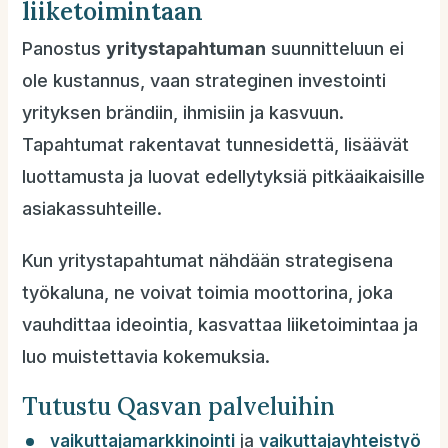
liiketoimintaan
Panostus
yritystapahtuman
suunnitteluun ei
ole kustannus, vaan strateginen investointi
yrityksen brändiin, ihmisiin ja kasvuun.
Tapahtumat rakentavat tunnesidettä, lisäävät
luottamusta ja luovat edellytyksiä pitkäaikaisille
asiakassuhteille.
Kun yritystapahtumat nähdään strategisena
työkaluna, ne voivat toimia moottorina, joka
vauhdittaa ideointia, kasvattaa liiketoimintaa ja
luo muistettavia kokemuksia.
Tutustu Qasvan palveluihin
vaikuttajamarkkinointi
ja
vaikuttajayhteistyö