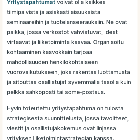
Yritystapahtumat
voivat olla kaikkea
tiimipäivistä ja asiakastilaisuuksista
seminaareihin ja tuotelanseerauksiin. Ne ovat
paikka, jossa verkostot vahvistuvat, ideat
virtaavat ja liiketoiminta kasvaa. Organisoitu
kohtaaminen kasvokkain tarjoaa
mahdollisuuden henkilökohtaiseen
vuorovaikutukseen, joka rakentaa luottamusta
ja sitouttaa osallistujat syvemmällä tasolla kuin
pelkkä sähköposti tai some‑postaus.
Hyvin toteutettu yritystapahtuma on tulosta
strategisesta suunnittelusta, jossa tavoitteet,
viestit ja osallistujakokemus ovat linjassa
yrityksen liiketoimintastrategian kanssa.