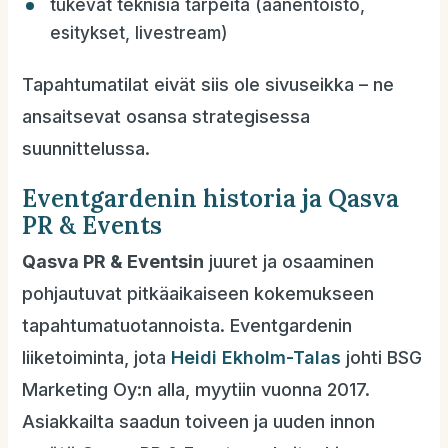
tukevat teknisiä tarpeita (äänentoisto,
esitykset, livestream)
Tapahtumatilat eivät siis ole sivuseikka – ne
ansaitsevat osansa strategisessa
suunnittelussa.
Eventgardenin historia ja Qasva
PR & Events
Qasva PR & Eventsin
juuret ja osaaminen
pohjautuvat pitkäaikaiseen kokemukseen
tapahtumatuotannoista. Eventgardenin
liiketoiminta, jota
Heidi Ekholm-Talas
johti BSG
Marketing Oy:n alla, myytiin vuonna 2017.
Asiakkailta saadun toiveen ja uuden innon