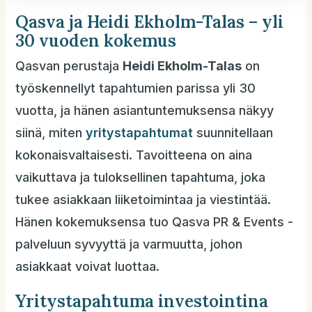
Qasva ja Heidi Ekholm-Talas – yli
30 vuoden kokemus
Qasvan perustaja
Heidi Ekholm-Talas
on
työskennellyt tapahtumien parissa yli 30
vuotta, ja hänen asiantuntemuksensa näkyy
siinä, miten
yritystapahtumat
suunnitellaan
kokonaisvaltaisesti. Tavoitteena on aina
vaikuttava ja tuloksellinen tapahtuma, joka
tukee asiakkaan liiketoimintaa ja viestintää.
Hänen kokemuksensa tuo Qasva PR & Events -
palveluun syvyyttä ja varmuutta, johon
asiakkaat voivat luottaa.
Yritystapahtuma investointina