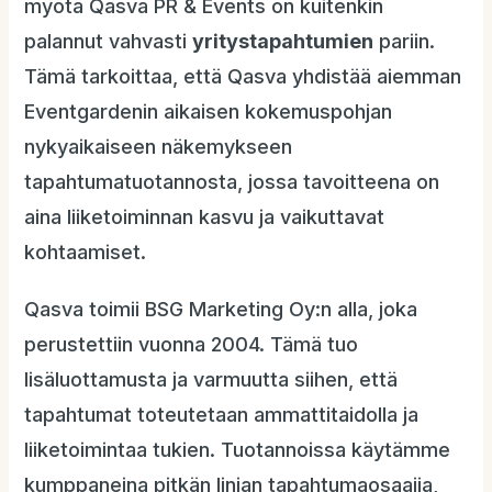
myötä Qasva PR & Events on kuitenkin
palannut vahvasti
yritystapahtumien
pariin.
Tämä tarkoittaa, että Qasva yhdistää aiemman
Eventgardenin aikaisen kokemuspohjan
nykyaikaiseen näkemykseen
tapahtumatuotannosta, jossa tavoitteena on
aina liiketoiminnan kasvu ja vaikuttavat
kohtaamiset.
Qasva toimii BSG Marketing Oy:n alla, joka
perustettiin vuonna 2004. Tämä tuo
lisäluottamusta ja varmuutta siihen, että
tapahtumat toteutetaan ammattitaidolla ja
liiketoimintaa tukien. Tuotannoissa käytämme
kumppaneina pitkän linjan tapahtumaosaajia,