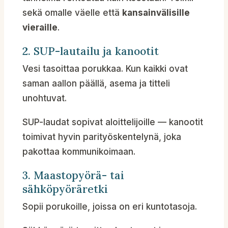
sekä omalle väelle että
kansainvälisille
vieraille
.
2. SUP-lautailu ja kanootit
Vesi tasoittaa porukkaa. Kun kaikki ovat
saman aallon päällä, asema ja titteli
unohtuvat.
SUP-laudat sopivat aloittelijoille — kanootit
toimivat hyvin parityöskentelynä, joka
pakottaa kommunikoimaan.
3. Maastopyörä- tai
sähköpyöräretki
Sopii porukoille, joissa on eri kuntotasoja.