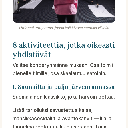
Yhdessä tehty hetki, jossa kaikki ovat samalla viivalla.
8 aktiviteettia, jotka oikeasti
yhdistävät
Valitse kohderyhmänne mukaan. Osa toimii
pienelle tiimille, osa skaalautuu satoihin.
1. Saunailta ja palju järvenrannassa
Suomalainen klassikko, joka harvoin pettää.
Lisää tarjoiluksi savustettua kalaa,
mansikkacocktailit ja avantokahvit — illalla
tunnelma rentoutuu kuin itsestään. Toimii