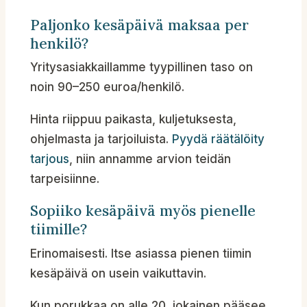
Paljonko kesäpäivä maksaa per
henkilö?
Yritysasiakkaillamme tyypillinen taso on
noin 90–250 euroa/henkilö.
Hinta riippuu paikasta, kuljetuksesta,
ohjelmasta ja tarjoiluista.
Pyydä räätälöity
tarjous
, niin annamme arvion teidän
tarpeisiinne.
Sopiiko kesäpäivä myös pienelle
tiimille?
Erinomaisesti. Itse asiassa pienen tiimin
kesäpäivä on usein vaikuttavin.
Kun porukkaa on alle 20, jokainen pääsee