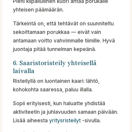
Pieni kilpailullinen kuori antaa porukalle
yhteisen päämäärän.
Tärkeintä on, että tehtävät on suunniteltu
sekoittamaan porukkaa — eivät vain
antamaan voitto vahvimmalle tiimille. Hyvä
juontaja pitää tunnelman kepeänä.
6. Saaristoristeily yhteisellä
laivalla
Risteilyllä on luontainen kaari: lähtö,
kohokohta saaressa, paluu illalla.
Sopii erityisesti, kun haluatte yhdistää
aktiviteetin ja juhlavuuden samaan päivään.
Lisää aiheesta
yritysristeilyt
-sivulla.