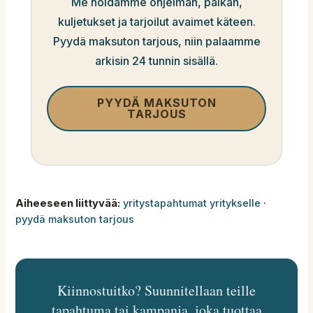
Me hoidamme ohjelman, paikan,
kuljetukset ja tarjoilut avaimet käteen.
Pyydä maksuton tarjous, niin palaamme
arkisin 24 tunnin sisällä.
PYYDÄ MAKSUTON
TARJOUS
Aiheeseen liittyvää:
yritystapahtumat yritykselle
·
pyydä maksuton tarjous
Kiinnostuitko? Suunnitellaan teille
tapahtuma tai kampanja, joka tuottaa