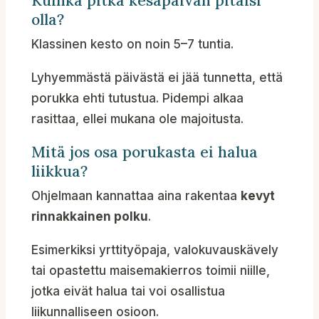
Kuinka pitkä kesäpäivän pitäisi
olla?
Klassinen kesto on noin 5–7 tuntia.
Lyhyemmästä päivästä ei jää tunnetta, että
porukka ehti tutustua. Pidempi alkaa
rasittaa, ellei mukana ole majoitusta.
Mitä jos osa porukasta ei halua
liikkua?
Ohjelmaan kannattaa aina rakentaa
kevyt
rinnakkainen polku
.
Esimerkiksi yrtti­työpaja, valokuvauskävely
tai opastettu maisemakierros toimii niille,
jotka eivät halua tai voi osallistua
liikunnalliseen osioon.