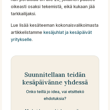
oikeasti osaksi tekemistä, eikä kukaan jää
tarkkailijaksi.
Lue lisää kesäteeman kokonaisvalikoimasta
artikkelistamme
kesäjuhlat ja kesäpäivät
yritykselle
.
Suunnitellaan teidän
kesäpäivänne yhdessä
Onko teillä jo idea, vai etsittekö
ehdotuksia?