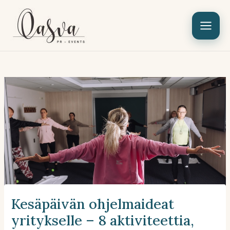
Siirry
sisältöön
Kesäpäivän ohjelmaideat
yritykselle – 8 aktiviteettia,