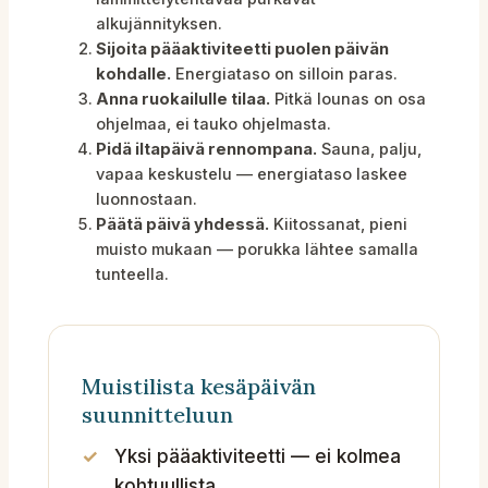
alkujännityksen.
Sijoita pääaktiviteetti puolen päivän
kohdalle.
Energiataso on silloin paras.
Anna ruokailulle tilaa.
Pitkä lounas on osa
ohjelmaa, ei tauko ohjelmasta.
Pidä iltapäivä rennompana.
Sauna, palju,
vapaa keskustelu — energiataso laskee
luonnostaan.
Päätä päivä yhdessä.
Kiitossanat, pieni
muisto mukaan — porukka lähtee samalla
tunteella.
Muistilista kesäpäivän
suunnitteluun
Yksi pääaktiviteetti — ei kolmea
kohtuullista