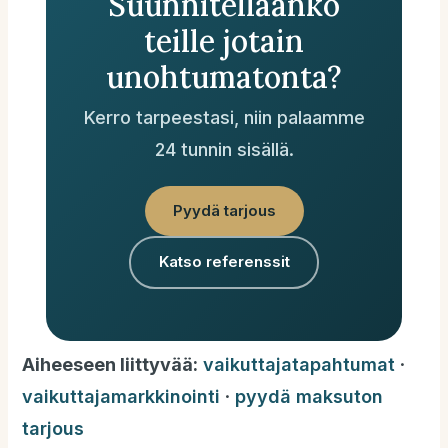
Suunnitellaanko
teille jotain
unohtumatonta?
Kerro tarpeestasi, niin palaamme
24 tunnin sisällä.
Pyydä tarjous
Katso referenssit
Aiheeseen liittyvää:
vaikuttajatapahtumat
·
vaikuttajamarkkinointi
·
pyydä maksuton
tarjous