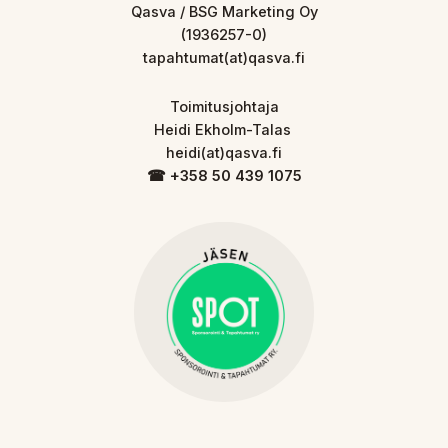
Qasva / BSG Marketing Oy
(1936257-0)
tapahtumat(at)qasva.fi
Toimitusjohtaja
Heidi Ekholm-Talas
heidi(at)qasva.fi
☎︎ +358 50 439 1075