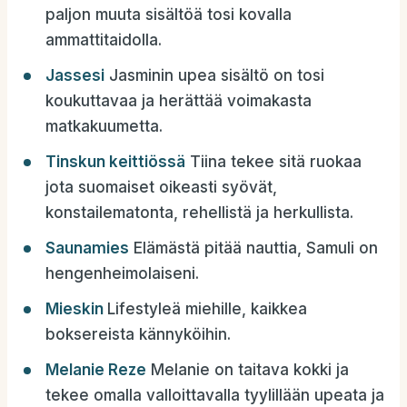
paljon muuta sisältöä tosi kovalla
ammattitaidolla.
Jassesi
Jasminin upea sisältö on tosi
koukuttavaa ja herättää voimakasta
matkakuumetta.
Tinskun kei
ttiössä
Tiina tekee sitä ruokaa
jota suomaiset oikeasti syövät,
konstailematonta, rehellistä ja herkullista.
Saunamies
Elämästä pitää nauttia, Samuli on
hengenheimolaiseni.
Mieskin
Lifestyleä miehille, kaikkea
boksereista kännyköihin.
Melanie Reze
Melanie on taitava kokki ja
tekee omalla valloittavalla tyylillään upeata ja