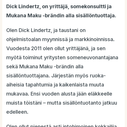
Dick Lindertz, on yrittäjä, somekonsultti ja
Mukana Maku -brändin alla sisällöntuottaja.
Olen Dick Lindertz, ja taustani on
ohjelmistoalan myynnissä ja markkinoinnissa.
Vuodesta 2011 olen ollut yrittäjänä, ja sen
myötä toiminut yritysten someneuvonantajana
sekä Mukana Maku -brändin alla
sisällöntuottajana. Järjestän myös ruoka-
aiheisia tapahtumia ja kaikenlaista muuta
mukavaa. Ensi vuoden alusta jään eläkkeelle
muista töistäni – mutta sisällöntuotanto jatkuu
edelleen.
Olen ollut pienestä asti intohimoinen kokkailija