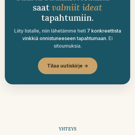
saat
valmiit ideat
tapahtumiin.
Liity listalle, niin lähetämme heti
7 konkreettista
vinkkiä onnistuneeseen tapahtumaan
. Ei
sitoumuksia.
Tilaa uutiskirje →
YHTEYS