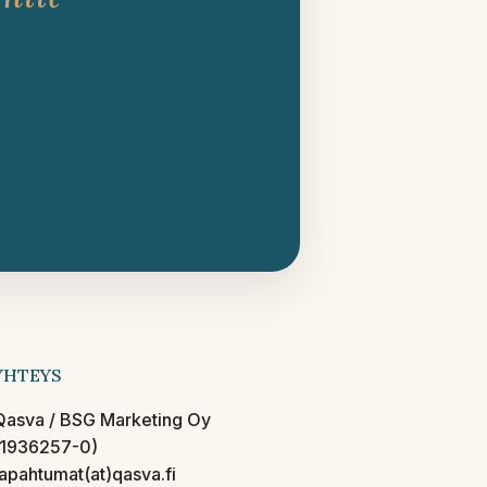
YHTEYS
Qasva / BSG Marketing Oy
(1936257-0)
tapahtumat(at)qasva.fi