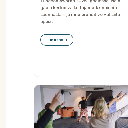
Tubecon Awards 2026 -gaalassa. Näin
gaala kertoo vaikuttajamarkkinoinnin
suunnasta – ja mitä brändit voivat siitä
oppia.
Lue lisää →