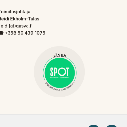
Toimitusjohtaja
Heidi Ekholm-Talas
eidi(at)qasva.fi
☎︎ +358 50 439 1075