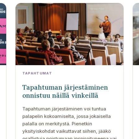
TAPAHTUMAT
Tapahtuman järjestäminen
onnistuu näillä vinkeillä
Tapahtuman järjestäminen voi tuntua
palapelin kokoamiselta, jossa jokaisella
palalla on merkitystä. Pienetkin
yksityiskohdat vaikuttavat siihen, jääkö
osallistuja poistumaan inspiroituneena vai