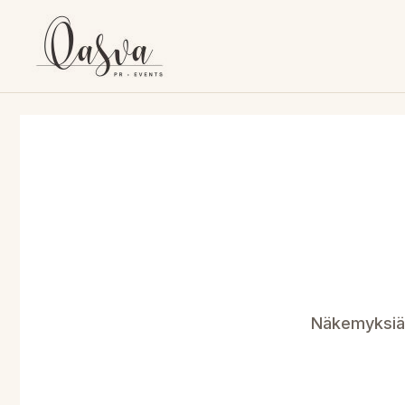
Siirry
sisältöön
Näkemyksiä 