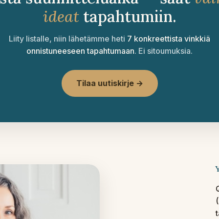
ideat
tapahtumiin.
Liity listalle, niin lähetämme heti
7 konkreettista vinkkiä
onnistuneeseen tapahtumaan
. Ei sitoumuksia.
Tilaa uutiskirje →