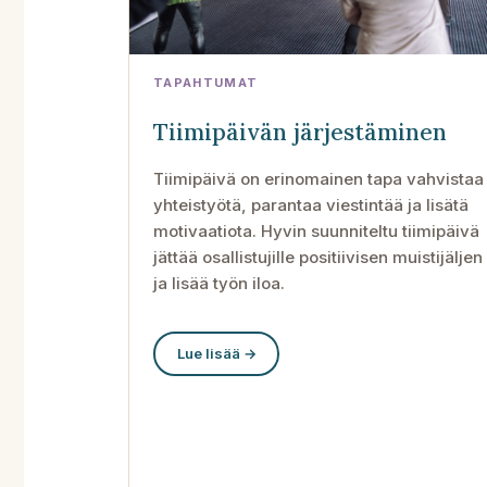
TAPAHTUMAT
Tiimipäivän järjestäminen
Tiimipäivä on erinomainen tapa vahvistaa
yhteistyötä, parantaa viestintää ja lisätä
motivaatiota. Hyvin suunniteltu tiimipäivä
jättää osallistujille positiivisen muistijäljen
ja lisää työn iloa.
Lue lisää →