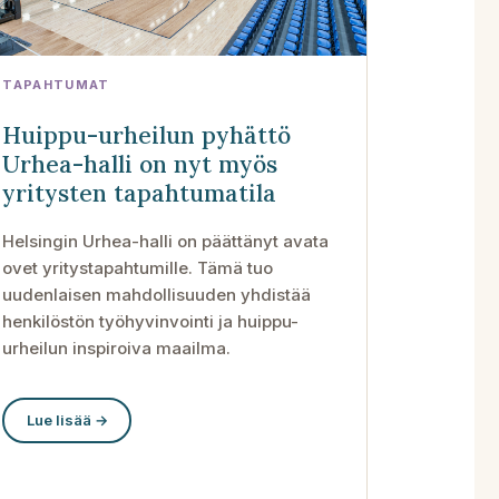
TAPAHTUMAT
Huippu-urheilun pyhättö
Urhea-halli on nyt myös
yritysten tapahtumatila
Helsingin Urhea-halli on päättänyt avata
ovet yritystapahtumille. Tämä tuo
uudenlaisen mahdollisuuden yhdistää
henkilöstön työhyvinvointi ja huippu-
urheilun inspiroiva maailma.
Lue lisää →