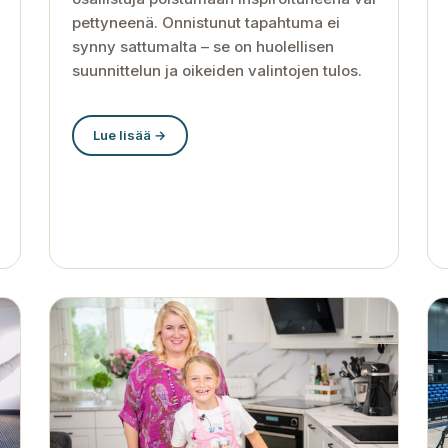
pettyneenä. Onnistunut tapahtuma ei
synny sattumalta – se on huolellisen
suunnittelun ja oikeiden valintojen tulos.
Lue lisää →