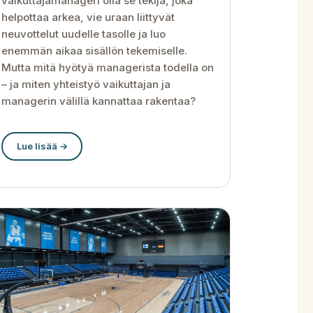
vaikuttajamanageri olla se tekijä, joka
helpottaa arkea, vie uraan liittyvät
neuvottelut uudelle tasolle ja luo
enemmän aikaa sisällön tekemiselle.
Mutta mitä hyötyä managerista todella on
– ja miten yhteistyö vaikuttajan ja
managerin välillä kannattaa rakentaa?
Lue lisää →