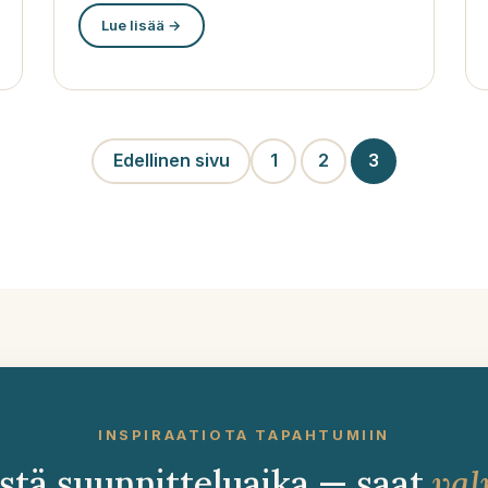
Lue lisää →
Edellinen sivu
1
2
3
INSPIRAATIOTA TAPAHTUMIIN
stä suunnitteluaika — saat
val