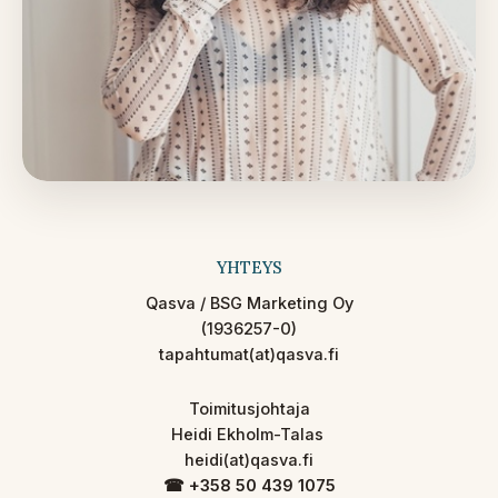
YHTEYS
Qasva / BSG Marketing Oy
(1936257-0)
tapahtumat(at)qasva.fi
Toimitusjohtaja
Heidi Ekholm-Talas
heidi(at)qasva.fi
☎︎ +358 50 439 1075