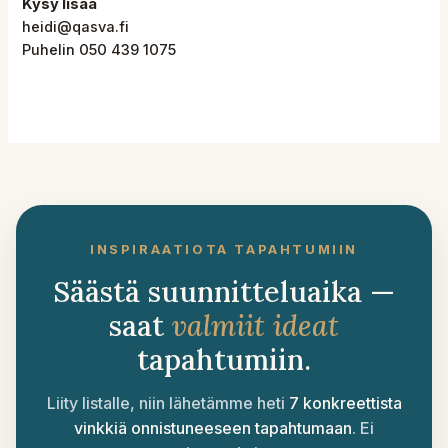
Kysy lisää
heidi@qasva.fi
Puhelin 050 439 1075
INSPIRAATIOTA TAPAHTUMIIN
Säästä suunnitteluaika —
saat
valmiit ideat
tapahtumiin.
Liity listalle, niin lähetämme heti
7 konkreettista
vinkkiä onnistuneeseen tapahtumaan
. Ei