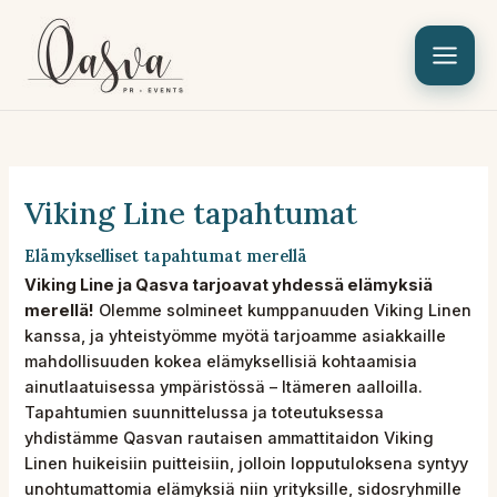
Siirry
sisältöön
Viking Line tapahtumat
Elämykselliset tapahtumat merellä
Viking Line ja Qasva tarjoavat yhdessä elämyksiä
merellä!
Olemme solmineet kumppanuuden Viking Linen
kanssa, ja yhteistyömme myötä tarjoamme asiakkaille
mahdollisuuden kokea elämyksellisiä kohtaamisia
ainutlaatuisessa ympäristössä – Itämeren aalloilla.
Tapahtumien suunnittelussa ja toteutuksessa
yhdistämme Qasvan rautaisen ammattitaidon Viking
Linen huikeisiin puitteisiin, jolloin lopputuloksena syntyy
unohtumattomia elämyksiä niin yrityksille, sidosryhmille