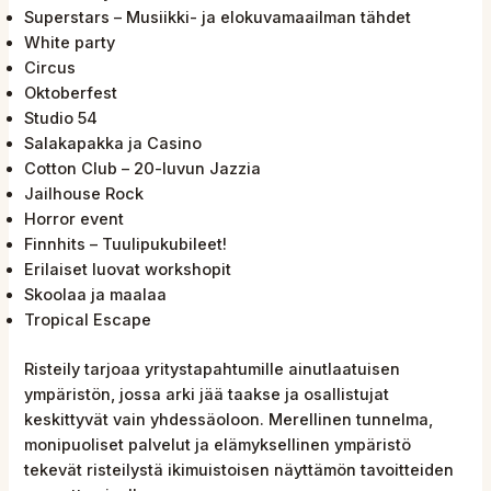
Superstars – Musiikki- ja elokuvamaailman tähdet
White party
Circus
Oktoberfest
Studio 54
Salakapakka ja Casino
Cotton Club – 20-luvun Jazzia
Jailhouse Rock
Horror event
Finnhits – Tuulipukubileet!
Erilaiset luovat workshopit
Skoolaa ja maalaa
Tropical Escape
Risteily tarjoaa yritystapahtumille ainutlaatuisen
ympäristön, jossa arki jää taakse ja osallistujat
keskittyvät vain yhdessäoloon. Merellinen tunnelma,
monipuoliset palvelut ja elämyksellinen ympäristö
tekevät risteilystä ikimuistoisen näyttämön tavoitteiden