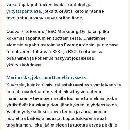
vaikuttajatapahtumien lisäksi räätälöityjä
yritystapahtumia,
jotka tukevat liiketoimintanne
tavoitteita ja vahvistavat brändiänne.
Qasva Pr & Events / BSG Marketing Oy:llä on pitkä
kokemus tapahtumien tuottamisesta. Omistimme
aiemmin tapahtumatoimisto Eventgardenin, ja olemme
toteuttaneet tuhansia B2B- ja B2C-kohtaamisia –
osaaminen ja kokemus näkyvät jokaisessa
yksityiskohdassa.
Merimatka, joka muuttuu elämykseksi
Kuvittele, kuinka tiimisi tai asiakkaasi astuvat laivaan ja
heidät toivotetaan tervetulleiksi täysin uuteen
maailmaan – teemojen avulla luomme tunnelmia, jotka
yhdistävät hauskanpidon, jännityksen ja yhdessäolon.
Valitse yrityksellesi sopiva teema ja anna meidän
huolehtia kaikesta muusta. Lopputuloksena saat
tapahtuman, joka jää mieleen ja tuottaa arvoa pitkälle