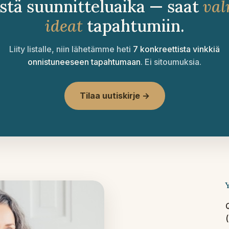
stä suunnitteluaika — saat
val
ideat
tapahtumiin.
Liity listalle, niin lähetämme heti
7 konkreettista vinkkiä
onnistuneeseen tapahtumaan
. Ei sitoumuksia.
Tilaa uutiskirje →