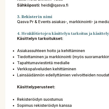
Sähköposti:
heidi@qasva.fi
3. Rekisterin nimi
Qasva Pr & Events asiakas-, markkinointi- ja medial
4. Henkilötietojen käsittelyn tarkoitus ja käsitte
Käsittelyn tarkoitukset:
Asiakassuhteen hoito ja kehittäminen
Tiedottaminen ja markkinointi (myös suoramarkkin
Tapahtumaviestintä medialle
Verkkopalveluiden kehittäminen
Lainsäädännön edellyttämien velvoitteiden nouda
Käsittelyperusteet:
Rekisteröidyn suostumus
Sopimus rekisteröidyn kanssa