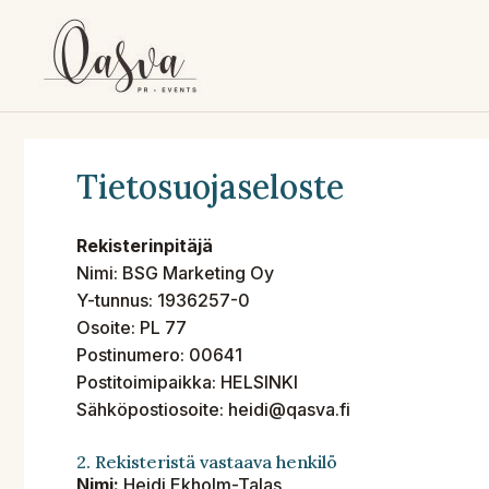
Siirry
sisältöön
Tietosuojaseloste
Rekisterinpitäjä
Nimi: BSG Marketing Oy
Y-tunnus: 1936257-0
Osoite: PL 77
Postinumero: 00641
Postitoimipaikka: HELSINKI
Sähköpostiosoite: heidi@qasva.fi
2. Rekisteristä vastaava henkilö
Nimi:
Heidi Ekholm-Talas