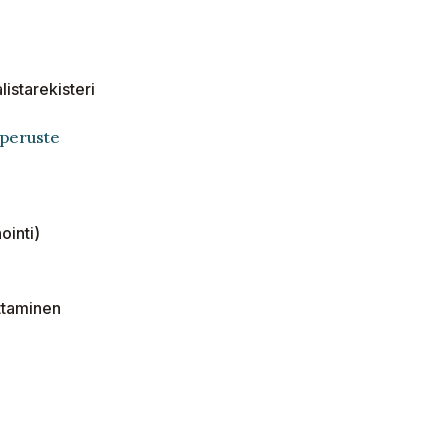
istarekisteri
lyperuste
ointi)
ttaminen