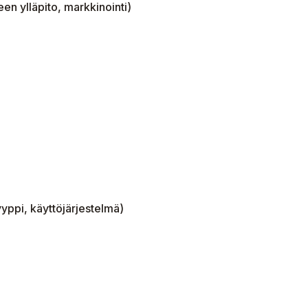
een ylläpito, markkinointi)
tyyppi, käyttöjärjestelmä)