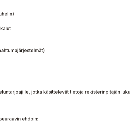
uhelin)
kalut
pahtumajärjestelmät)
eluntarjoajille, jotka käsittelevät tietoja rekisterinpitäjän luk
 seuraavin ehdoin: