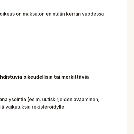
istusoikeus on maksuton enintään kerran vuodessa
distuvia oikeudellisia tai merkittäviä
 analysointia (esim. uutiskirjeiden avaaminen,
iä vaikutuksia rekisteröidylle.