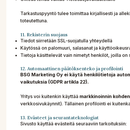
Tarkastuspyyntö tulee toimittaa kirjallisesti ja al
toteutettuna.
11. Rekisterin suojaus
Tiedot siirretään SSL-suojatulla yhteydellä
Käytössä on palomuuri, salasanat ja käyttöoikeusr
Tietoja käsittelevät vain nimetyt henkilöt, joilla on
12. Automaattinen päätöksenteko ja profilointi
BSG Marketing Oy ei käytä henkilötietoja automa
vaikutuksia (GDPR artikla 22).
Yritys voi kuitenkin käyttää
markkinoinnin kohdent
verkkosivukäynnit). Tällainen profilointi ei kuitenk
13. Evästeet ja seurantateknologiat
Sivusto käyttää evästeitä seuraaviin tarkoituksiin: