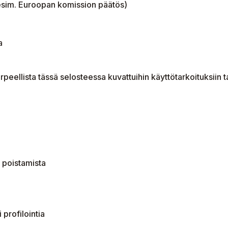
(esim. Euroopan komission päätös)
a
rpeellista tässä selosteessa kuvattuihin käyttötarkoituksiin ta
i poistamista
profilointia