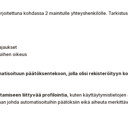
lekirjoitettuna kohdassa 2 mainitulle yhteyshenkilölle. Tark
ajaukset
 siihen oikeus
tisoituun päätöksentekoon, jolla olisi rekisteröityyn koh
amiseen liittyvää profilointia
, kuten käyttäytymistietojen
aan johda automatisoituihin päätöksiin eikä aiheuta merkittäv