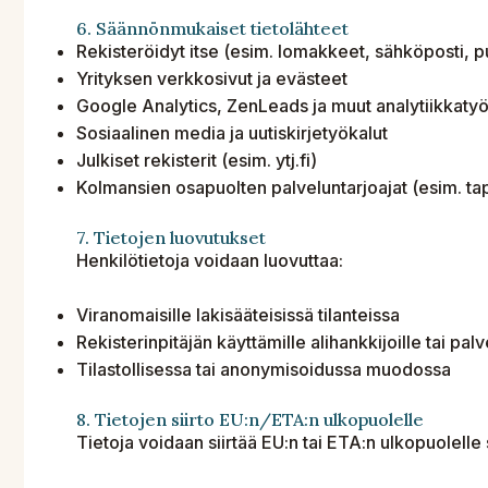
6. Säännönmukaiset tietolähteet
Rekisteröidyt itse (esim. lomakkeet, sähköposti, p
Yrityksen verkkosivut ja evästeet
Google Analytics, ZenLeads ja muut analytiikkatyö
Sosiaalinen media ja uutiskirjetyökalut
Julkiset rekisterit (esim. ytj.fi)
Kolmansien osapuolten palveluntarjoajat (esim. ta
7. Tietojen luovutukset
Henkilötietoja voidaan luovuttaa:
Viranomaisille lakisääteisissä tilanteissa
Rekisterinpitäjän käyttämille alihankkijoille tai palv
Tilastollisessa tai anonymisoidussa muodossa
8. Tietojen siirto EU:n/ETA:n ulkopuolelle
Tietoja voidaan siirtää EU:n tai ETA:n ulkopuolelle