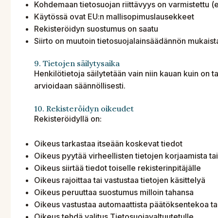
Kohdemaan tietosuojan riittävyys on varmistettu 
Käytössä ovat EU:n mallisopimuslausekkeet
Rekisteröidyn suostumus on saatu
Siirto on muutoin tietosuojalainsäädännön mukaist
9. Tietojen säilytysaika
Henkilötietoja säilytetään vain niin kauan kuin on ta
arvioidaan säännöllisesti.
10. Rekisteröidyn oikeudet
Rekisteröidyllä on:
Oikeus tarkastaa itseään koskevat tiedot
Oikeus pyytää virheellisten tietojen korjaamista ta
Oikeus siirtää tiedot toiselle rekisterinpitäjälle
Oikeus rajoittaa tai vastustaa tietojen käsittelyä
Oikeus peruuttaa suostumus milloin tahansa
Oikeus vastustaa automaattista päätöksentekoa tai 
Oikeus tehdä valitus Tietosuojavaltuutetulle