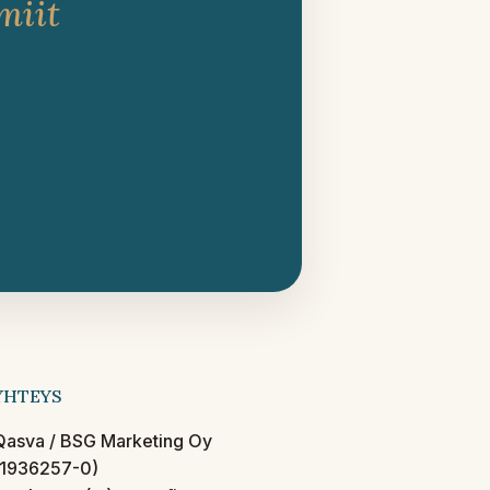
miit
YHTEYS
Qasva / BSG Marketing Oy
(1936257-0)