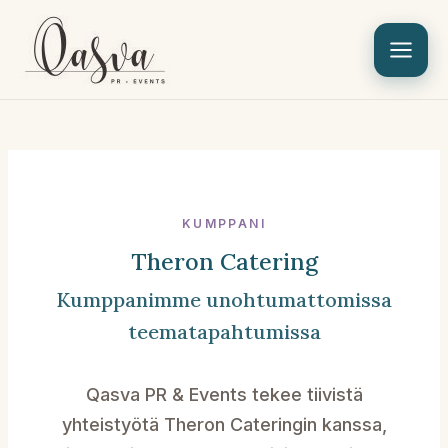
Siirry
sisältöön
KUMPPANI
Theron Catering
Kumppanimme unohtumattomissa
teematapahtumissa
Qasva PR & Events tekee tiivistä
yhteistyötä Theron Cateringin kanssa,