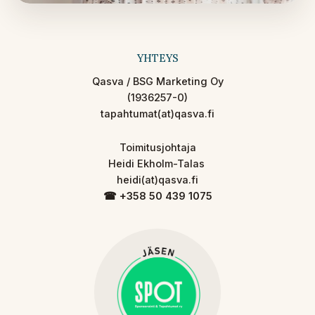
YHTEYS
Qasva / BSG Marketing Oy
(1936257-0)
tapahtumat(at)qasva.fi
Toimitusjohtaja
Heidi Ekholm-Talas
heidi(at)qasva.fi
☎︎ +358 50 439 1075