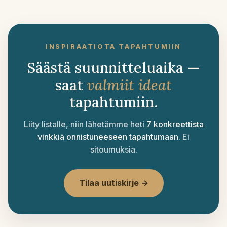
INSPIRAATIOTA TAPAHTUMIIN
Säästä suunnitteluaika —
saat
valmiit ideat
tapahtumiin.
Liity listalle, niin lähetämme heti
7 konkreettista
vinkkiä onnistuneeseen tapahtumaan
. Ei
sitoumuksia.
Tilaa uutiskirje →