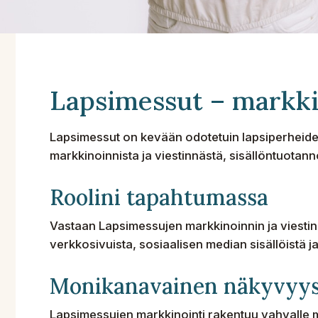
Lapsimessut – markkin
Lapsimessut on kevään odotetuin lapsiperheid
markkinoinnista ja viestinnästä, sisällöntuotanno
Roolini tapahtumassa
Vastaan Lapsimessujen markkinoinnin ja viestin
verkkosivuista, sosiaalisen median sisällöistä 
Monikanavainen näkyvyy
Lapsimessujen markkinointi rakentuu vahvalle mon