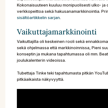
Kokonaisuuteen kuuluu monipuolisesti ulko- ja d
verkkopeittoa sekä hakusanamarkkinointia. Print
sisältöartikkelin sarjan
.
Vaikuttajamarkkinointi
Vaikuttajilla oli keskeinen rooli sekä ennakkom
sekä ohjelmassa että markkinoinnissa, Pieni suuri
konseptin ja mukana tapahtumassa oli mm. Beat
joulukalenterin videoissa.
Tubettaja Tinke teki tapahtumasta pitkän YouTu
pitkäaikaista näkyvyyttä.