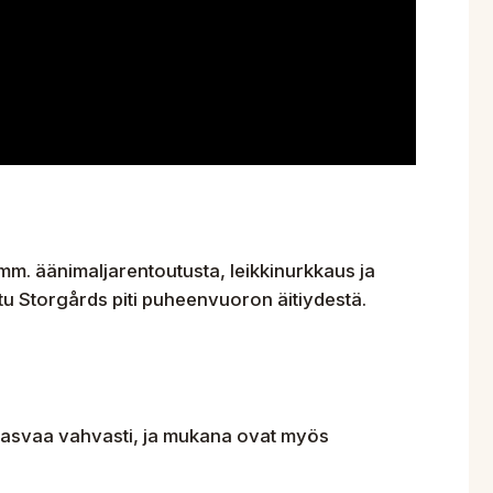
mm. äänimaljarentoutusta, leikkinurkkaus ja
ttu Storgårds piti puheenvuoron äitiydestä.
kasvaa vahvasti, ja mukana ovat myös