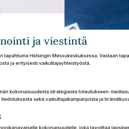
ointi ja viestintä
en tapahtuma Helsingin Messukeskuksessa. Vastaan tap
sta ja erityisesti vaikuttajayhteistyöstä.
nän kokonaisuudesta strategiasta toteutukseen: mediasuu
ja tiedotuksesta sekä vaikuttajakampanjoista ja brändikuv
s
ikanavaiselle kokonaisuudelle, joka tavoittaa lapsiperhee