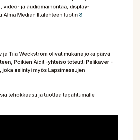
ä, video- ja audiomainontaa, display-
a Alma Median Iltalehteen tuotin
8
ow ja Tiia Weckström olivat mukana joka päivä
een, Poikien Äidit -yhteisö toteutti Pelikaveri-
 joka esiintyi myös Lapsimessujen
ia tehokkaasti ja tuottaa tapahtumalle