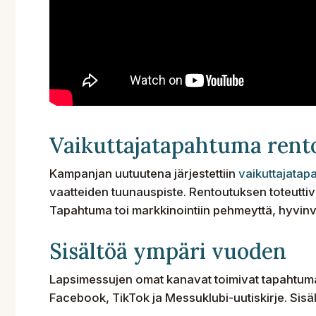
Vaikuttajatapahtuma rent
Kampanjan uutuutena järjestettiin
vaikuttajata
vaatteiden tuunauspiste. Rentoutuksen toteutti
Tapahtuma toi markkinointiin pehmeyttä, hyvinvoi
Sisältöä ympäri vuoden
Lapsimessujen omat kanavat toimivat tapahtuma
Facebook, TikTok ja Messuklubi-uutiskirje. Sis