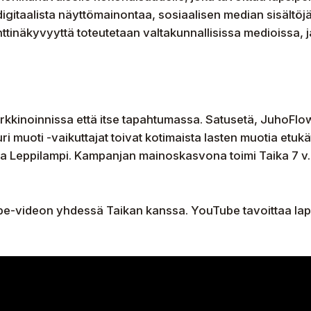
igitaalista näyttömainontaa, sosiaalisen median sisältöj
tinäkyvyyttä toteutetaan valtakunnallisissa medioissa, j
arkkinoinnissa että itse tapahtumassa. Satusetä, JuhoFl
 muoti -vaikuttajat toivat kotimaista lasten muotia etukät
a Leppilampi. Kampanjan mainoskasvona toimi Taika 7 v.,
be-videon yhdessä Taikan kanssa. YouTube tavoittaa laps