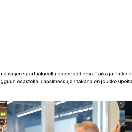
sujen sporttialueella cheerleadingia. Taika ja Tinke o
ugguun osastolla. Lapsimessujen takana on joukko upeita 