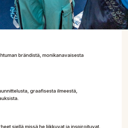
ahtuman brändistä, monikanavaisesta
nnittelusta, graafisesta ilmeestä,
auksista.
t siellä missä he liikkuvat ja inspiroituvat.