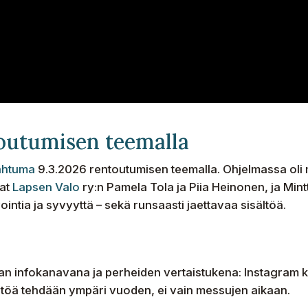
outumisen teemalla
pahtuma
9.3.2026 rentoutumisen teemalla. Ohjelmassa oli 
vat
Lapsen Valo
ry:n Pamela Tola ja Piia Heinonen, ja Min
ntia ja syvyyttä – sekä runsaasti jaettavaa sisältöä.
n infokanavana ja perheiden vertaistukena: Instagram 
ältöä tehdään ympäri vuoden, ei vain messujen aikaan.