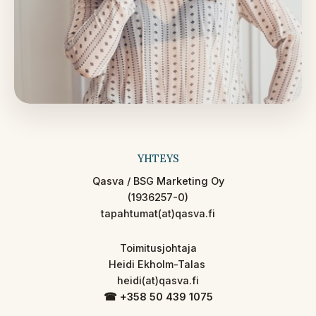
YHTEYS
Qasva / BSG Marketing Oy
(1936257-0)
tapahtumat(at)qasva.fi
Toimitusjohtaja
Heidi Ekholm-Talas
heidi(at)qasva.fi
☎︎ +358 50 439 1075