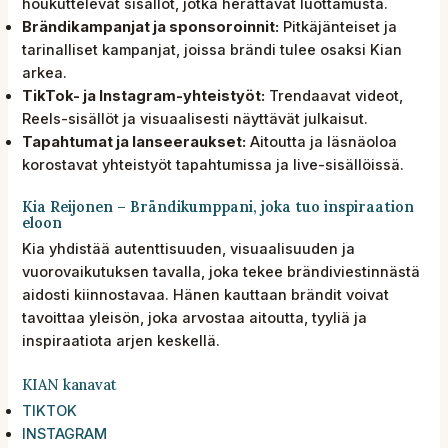
houkuttelevat sisällöt, jotka herättävät luottamusta.
Brändikampanjat ja sponsoroinnit:
Pitkäjänteiset ja
tarinalliset kampanjat, joissa brändi tulee osaksi Kian
arkea.
TikTok- ja Instagram-yhteistyöt:
Trendaavat videot,
Reels-sisällöt ja visuaalisesti näyttävät julkaisut.
Tapahtumat ja lanseeraukset:
Aitoutta ja läsnäoloa
korostavat yhteistyöt tapahtumissa ja live-sisällöissä.
Kia Reijonen – Brändikumppani, joka tuo inspiraation
eloon
Kia yhdistää autenttisuuden, visuaalisuuden ja
vuorovaikutuksen tavalla, joka tekee brändiviestinnästä
aidosti kiinnostavaa. Hänen kauttaan brändit voivat
tavoittaa yleisön, joka arvostaa aitoutta, tyyliä ja
inspiraatiota arjen keskellä.
KIAN kanavat
TIKTO
K
INSTAG
RAM