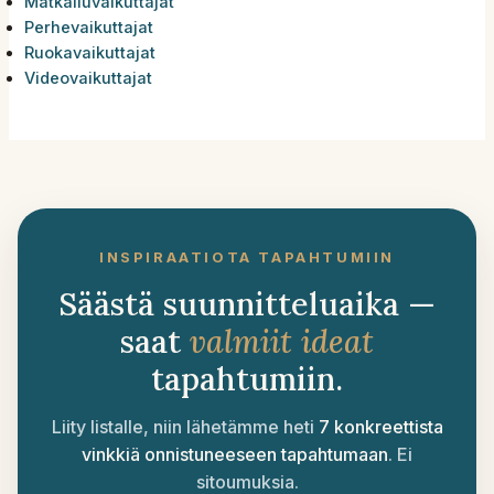
Matkailuvaikuttajat
Perhevaikuttajat
Ruokavaikuttajat
Videovaikuttajat
INSPIRAATIOTA TAPAHTUMIIN
Säästä suunnitteluaika —
saat
valmiit ideat
tapahtumiin.
Liity listalle, niin lähetämme heti
7 konkreettista
vinkkiä onnistuneeseen tapahtumaan
. Ei
sitoumuksia.