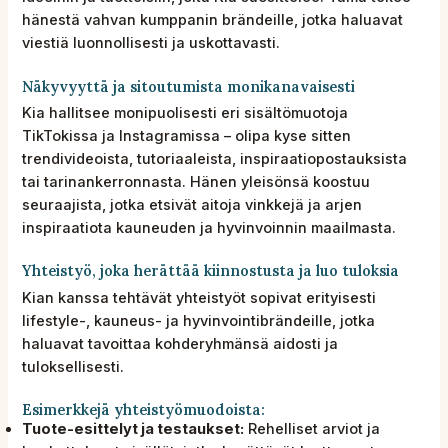
hänestä vahvan kumppanin brändeille, jotka haluavat
viestiä luonnollisesti ja uskottavasti.
Näkyvyyttä ja sitoutumista monikanavaisesti
Kia hallitsee monipuolisesti eri sisältömuotoja
TikTokissa ja Instagramissa – olipa kyse sitten
trendivideoista, tutoriaaleista, inspiraatiopostauksista
tai tarinankerronnasta. Hänen yleisönsä koostuu
seuraajista, jotka etsivät aitoja vinkkejä ja arjen
inspiraatiota kauneuden ja hyvinvoinnin maailmasta.
Yhteistyö, joka herättää kiinnostusta ja luo tuloksia
Kian kanssa tehtävät yhteistyöt sopivat erityisesti
lifestyle-, kauneus- ja hyvinvointibrändeille, jotka
haluavat tavoittaa kohderyhmänsä aidosti ja
tuloksellisesti.
Esimerkkejä yhteistyömuodoista:
Tuote-esittelyt ja testaukset:
Rehelliset arviot ja