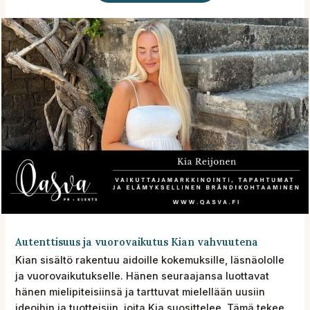
Autenttisuus ja vuorovaikutus Kian vahvuutena
Kian sisältö rakentuu aidoille kokemuksille, läsnäololle
ja vuorovaikutukselle. Hänen seuraajansa luottavat
hänen mielipiteisiinsä ja tarttuvat mielellään uusiin
ideoihin ja tuotteisiin, joita Kia suosittelee. Tämä tekee