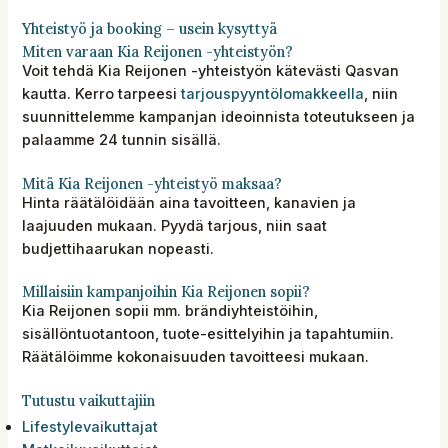
Yhteistyö ja booking – usein kysyttyä
Miten varaan Kia Reijonen -yhteistyön?
Voit tehdä Kia Reijonen -yhteistyön kätevästi Qasvan
kautta. Kerro tarpeesi
tarjouspyyntölomakkeella
, niin
suunnittelemme kampanjan ideoinnista toteutukseen ja
palaamme 24 tunnin sisällä.
Mitä Kia Reijonen -yhteistyö maksaa?
Hinta räätälöidään aina tavoitteen, kanavien ja
laajuuden mukaan. Pyydä tarjous, niin saat
budjettihaarukan nopeasti.
Millaisiin kampanjoihin Kia Reijonen sopii?
Kia Reijonen sopii mm. brändiyhteistöihin,
sisällöntuotantoon, tuote-esittelyihin ja tapahtumiin.
Räätälöimme kokonaisuuden tavoitteesi mukaan.
Tutustu vaikuttajiin
Lifestylevaikuttajat