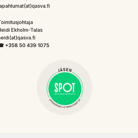
tapahtumat(at)qasva.fi
Toimitusjohtaja
Heidi Ekholm-Talas
eidi(at)qasva.fi
☎︎ +358 50 439 1075