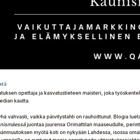
stä
atuksen opettaja ja kasvatustieteen maisteri, joka työskentel
median kautta.
yhä vahvasti, vaikka päivitystahti on rauhoittunut. Blogia lueta
nismäessä
juontaa juurensa Orimattilan maaseudulle, perin
nmuutoksen myötä koti on nykyään Lahdessa, isossa omakoti
ympärille on syntynyt monia onnistuneita yhteistyöprojekteja