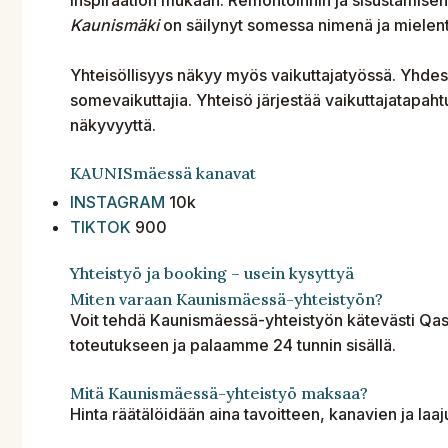
Kaunismäki
on säilynyt somessa nimenä ja mielenti
Yhteisöllisyys näkyy myös vaikuttajatyössä. Yhde
somevaikuttajia. Yhteisö järjestää vaikuttajatapahtu
näkyvyyttä.
KAUNISmäessä kanavat
INSTAGRAM
10k
TIKTOK
900
Yhteistyö ja booking – usein kysyttyä
Miten varaan Kaunismäessä-yhteistyön?
Voit tehdä Kaunismäessä-yhteistyön kätevästi Qas
toteutukseen ja palaamme 24 tunnin sisällä.
Mitä Kaunismäessä-yhteistyö maksaa?
Hinta räätälöidään aina tavoitteen, kanavien ja laa