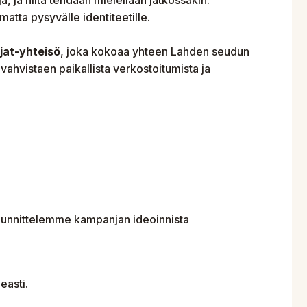
tta pysyvälle identiteetille.
jat-yhteisö
, joka kokoaa yhteen Lahden seudun
 vahvistaen paikallista verkostoitumista ja
suunnittelemme kampanjan ideoinnista
easti.