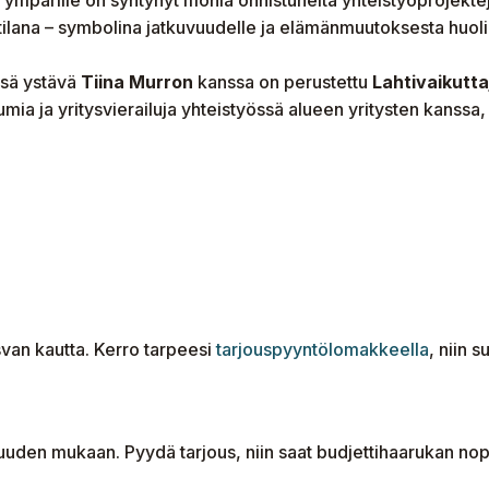
lana – symbolina jatkuvuudelle ja elämänmuutoksesta huolima
ssä ystävä
Tiina Murron
kanssa on perustettu
Lahtivaikutta
mia ja yritysvierailuja yhteistyössä alueen yritysten kanssa,
van kautta. Kerro tarpeesi
tarjouspyyntölomakkeella
, niin 
juuden mukaan. Pyydä tarjous, niin saat budjettihaarukan nop