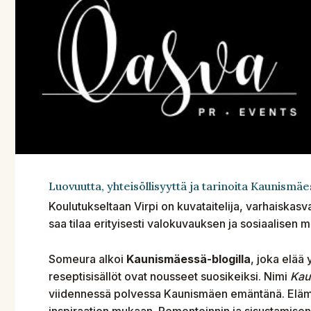
Luovuutta, yhteisöllisyyttä ja tarinoita Kaunismäe
Koulutukseltaan Virpi on kuvataitelija, varhaiskasv
saa tilaa erityisesti valokuvauksen ja sosiaalisen 
Someura alkoi
Kaunismäessä-blogilla
, joka elää 
reseptisisällöt ovat nousseet suosikeiksi. Nimi
Kau
viidennessä polvessa Kaunismäen emäntänä. Elämä
inspiraation mukaan. Remontoinnin ja sisustamisen 