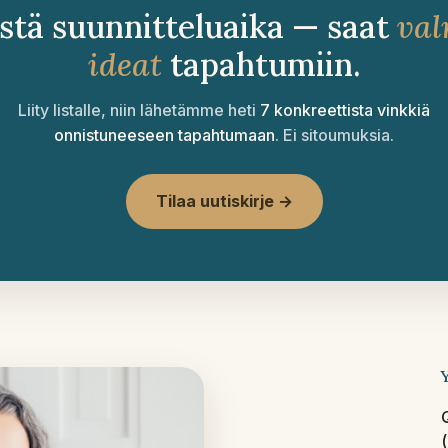
stä suunnitteluaika — saat
val
ideat
tapahtumiin.
Liity listalle, niin lähetämme heti
7 konkreettista vinkkiä
onnistuneeseen tapahtumaan
. Ei sitoumuksia.
Tilaa uutiskirje →