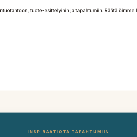
öntuotantoon, tuote-esittelyihin ja tapahtumiin. Räätälöimm
INSPIRAATIOTA TAPAHTUMIIN