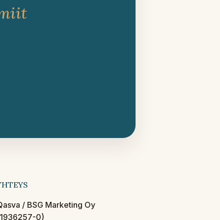
miit
YHTEYS
Qasva / BSG Marketing Oy
(1936257-0)