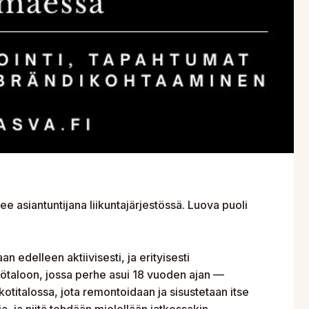
ee asiantuntijana liikuntajärjestössä. Luova puoli
an edelleen aktiivisesti, ja erityisesti
tötaloon, jossa perhe asui 18 vuoden ajan —
talossa, jota remontoidaan ja sisustetaan itse
, ja niitä tehdään mielellään jatkossakin.