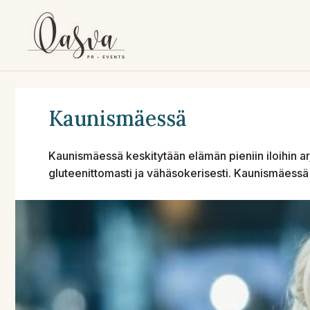
Siirry
sisältöön
Kaunismäessä
Kaunismäessä keskitytään elämän pieniin iloihin arj
gluteenittomasti ja vähäsokerisesti. Kaunismäessä 