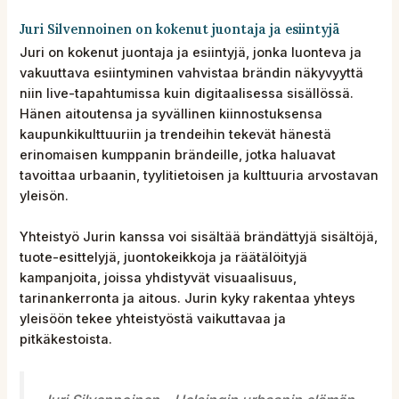
Juri Silvennoinen on kokenut juontaja ja esiintyjä
Juri on kokenut juontaja ja esiintyjä, jonka luonteva ja
vakuuttava esiintyminen vahvistaa brändin näkyvyyttä
niin live-tapahtumissa kuin digitaalisessa sisällössä.
Hänen aitoutensa ja syvällinen kiinnostuksensa
kaupunkikulttuuriin ja trendeihin tekevät hänestä
erinomaisen kumppanin brändeille, jotka haluavat
tavoittaa urbaanin, tyylitietoisen ja kulttuuria arvostavan
yleisön.
Yhteistyö Jurin kanssa voi sisältää brändättyjä sisältöjä,
tuote-esittelyjä, juontokeikkoja ja räätälöityjä
kampanjoita, joissa yhdistyvät visuaalisuus,
tarinankerronta ja aitous. Jurin kyky rakentaa yhteys
yleisöön tekee yhteistyöstä vaikuttavaa ja
pitkäkestoista.