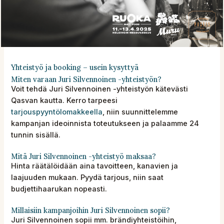
Yhteistyö ja booking – usein kysyttyä
Miten varaan Juri Silvennoinen -yhteistyön?
Voit tehdä Juri Silvennoinen -yhteistyön kätevästi
Qasvan kautta. Kerro tarpeesi
tarjouspyyntölomakkeella
, niin suunnittelemme
kampanjan ideoinnista toteutukseen ja palaamme 24
tunnin sisällä.
Mitä Juri Silvennoinen -yhteistyö maksaa?
Hinta räätälöidään aina tavoitteen, kanavien ja
laajuuden mukaan. Pyydä tarjous, niin saat
budjettihaarukan nopeasti.
Millaisiin kampanjoihin Juri Silvennoinen sopii?
Juri Silvennoinen sopii mm. brändiyhteistöihin,