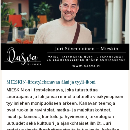
MIESKIN-lifestylekanavan ääni ja tyyli-ikoni
MIESKIN on lifestylekanava, joka tutustuttaa
seuraajansa ja lukijansa rennolla otteella viisikymppisen
tyylimiehen monipuoliseen arkeen. Kanavan teemoja
ovat ruoka ja ravintolat, matka- ja majoituskohteet,
muoti ja komeus, kuntoilu ja hyvinvointi, teknologian
uutuudet sekä kulttuuri ja ajankohtaiset ilmiöt. Juri
arvioi uusimpia ihonhoitotuotteita ja tuoksuja, kokeilee