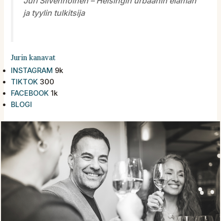
Juri Silvennoinen – Helsingin urbaanin elämän
ja tyylin tulkitsija
Jurin kanavat
INSTAGRAM
9k
TIKTOK
300
FACEBOOK
1k
BLOGI