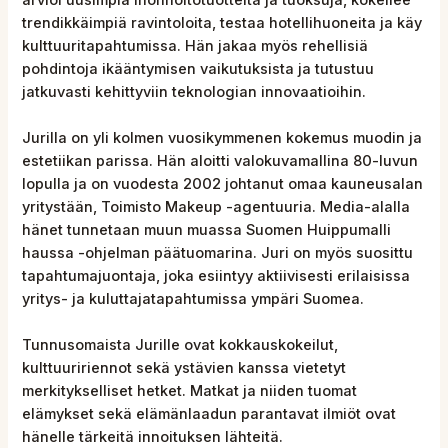
trendikkäimpiä ravintoloita, testaa hotellihuoneita ja käy
kulttuuritapahtumissa. Hän jakaa myös rehellisiä
pohdintoja ikääntymisen vaikutuksista ja tutustuu
jatkuvasti kehittyviin teknologian innovaatioihin.
Jurilla on yli kolmen vuosikymmenen kokemus muodin ja
estetiikan parissa. Hän aloitti valokuvamallina 80-luvun
lopulla ja on vuodesta 2002 johtanut omaa kauneusalan
yritystään, Toimisto Makeup -agentuuria. Media-alalla
hänet tunnetaan muun muassa Suomen Huippumalli
haussa -ohjelman päätuomarina. Juri on myös suosittu
tapahtumajuontaja, joka esiintyy aktiivisesti erilaisissa
yritys- ja kuluttajatapahtumissa ympäri Suomea.
Tunnusomaista Jurille ovat kokkauskokeilut,
kulttuuririennot sekä ystävien kanssa vietetyt
merkitykselliset hetket. Matkat ja niiden tuomat
elämykset sekä elämänlaadun parantavat ilmiöt ovat
hänelle tärkeitä innoituksen lähteitä.