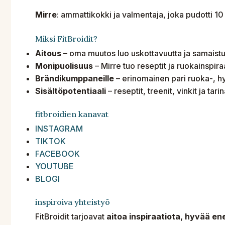
Mirre
: ammattikokki ja valmentaja, joka pudotti 10
Miksi FitBroidit?
Aitous
– oma muutos luo uskottavuutta ja samaistu
Monipuolisuus
– Mirre tuo reseptit ja ruokainspira
Brändikumppaneille
– erinomainen pari ruoka-, hyv
Sisältöpotentiaali
– reseptit, treenit, vinkit ja tari
fitbroidien kanavat
INSTAGRAM
TIKTOK
FACEBOOK
YOUTUBE
BLOGI
inspiroiva yhteistyö
FitBroidit tarjoavat
aitoa inspiraatiota, hyvää ene