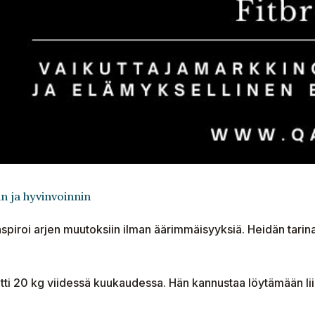
an ja hyvinvoinnin
nspiroi arjen muutoksiin ilman äärimmäisyyksiä. Heidän tarinan
otti 20 kg viidessä kuukaudessa. Hän kannustaa löytämään lii