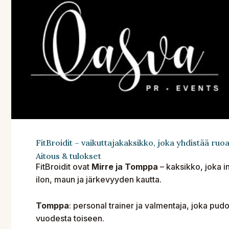
FitBroidit – vaikuttajakaksikko, joka yhdistää ruo
Aitous & tulokset
FitBroidit ovat
Mirre ja Tomppa
– kaksikko, joka i
ilon, maun ja järkevyyden kautta.
Tomppa
: personal trainer ja valmentaja, joka pud
vuodesta toiseen.