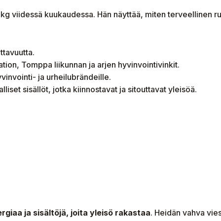
 kg viidessä kuukaudessa. Hän näyttää, miten terveellinen ruo
ttavuutta.
ation, Tomppa liikunnan ja arjen hyvinvointivinkit.
invointi- ja urheilubrändeille.
nalliset sisällöt, jotka kiinnostavat ja sitouttavat yleisöä.
rgiaa ja sisältöjä, joita yleisö rakastaa
. Heidän vahva vies