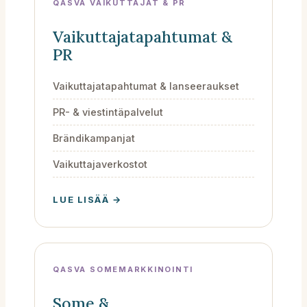
QASVA VAIKUTTAJAT & PR
Vaikuttajatapahtumat &
PR
Vaikuttajatapahtumat & lanseeraukset
PR- & viestintäpalvelut
Brändikampanjat
Vaikuttajaverkostot
LUE LISÄÄ →
QASVA SOMEMARKKINOINTI
Some &