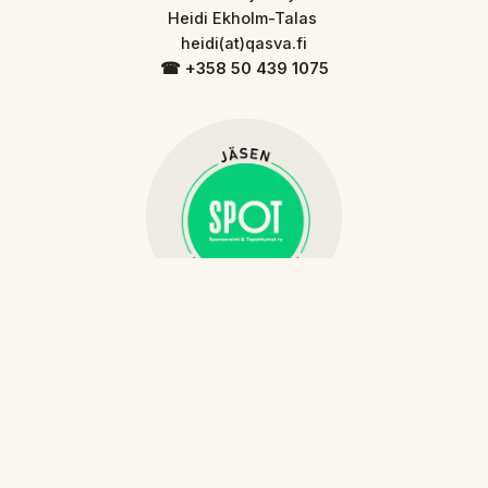
Heidi Ekholm-Talas
heidi(at)qasva.fi
☎︎ +358 50 439 1075
Copyright © 2026 Qasva Pr • Events
·
Tietosuojaseloste